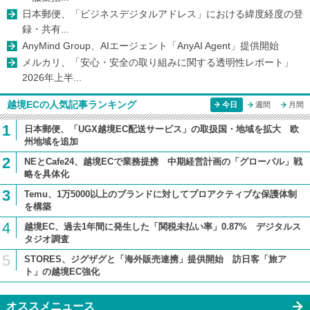
日本郵便、「ビジネスデジタルアドレス」における緯度経度の登
録・共有...
AnyMind Group、AIエージェント「AnyAI Agent」提供開始
メルカリ、「安心・安全の取り組みに関する透明性レポート」
2026年上半...
越境ECの人気記事ランキング
今日
週間
月間
1
日本郵便、「UGX越境EC配送サービス」の取扱国・地域を拡大 欧
州地域を追加
2
NEとCafe24、越境ECで業務提携 中期経営計画の「グローバル」戦
略を具体化
3
Temu、1万5000以上のブランドに対してプロアクティブな保護体制
を構築
4
越境EC、過去1年間に発生した「関税未払い率」0.87% デジタルス
タジオ調査
5
STORES、ジグザグと「海外販売連携」提供開始 訪日客「旅ア
ト」の越境EC強化
オススメニュース