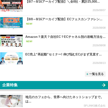
【8/7～8/16アーカイブ配信】＼全8社・累計25,000...
2026/08/07
【8/8～8/16アーカイブ配信】ECフェスカンファレン...
NEW!
2026/08/08
Amazon？楽天？自社EC？ECチャネル別の攻略方法を...
NEW!
2026/08/08
EC売上“再起動”セミナー! 伸び悩むECがまず見直す...
2026/08/13
一覧を見る
企業特集
地元のカフェから、世界へ向けたネットショップまで。
は...
SP.LINKS株式会社