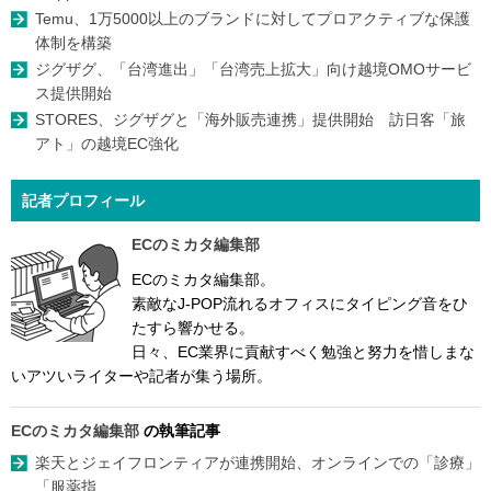
Temu、1万5000以上のブランドに対してプロアクティブな保護
体制を構築
ジグザグ、「台湾進出」「台湾売上拡大」向け越境OMOサービ
ス提供開始
STORES、ジグザグと「海外販売連携」提供開始 訪日客「旅
アト」の越境EC強化
記者プロフィール
ECのミカタ編集部
ECのミカタ編集部。
素敵なJ-POP流れるオフィスにタイピング音をひ
たすら響かせる。
日々、EC業界に貢献すべく勉強と努力を惜しまな
いアツいライターや記者が集う場所。
ECのミカタ編集部
の執筆記事
楽天とジェイフロンティアが連携開始、オンラインでの「診療」
「服薬指...