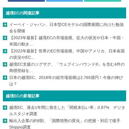
越境ECの関連記事
イーベイ・ジャパン、日本型CEモデルの国際展開に向けた勉強
会を開催
【2023年最新】越境ECの市場規模。拡大の状況や日本・中国・
米国の動き...
【2022年最新】世界のEC市場規模。中国やアメリカ、日本各国
の状況やEC...
越境EC支援のジグザグ、「ウェブインバウンド®︎」を含む4件の
商標登録を...
日本の越境EC、2018年の総市場規模は2,765億円！今後の伸び
は？
越境ECの新着記事
越境EC、過去1年間に発生した「関税未払い率」0.87% デジタ
ルスタジオ調査
輸出入企業の約8割、「国際情勢の変化」の把握・対応で後手
Shippio調査