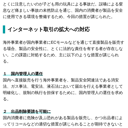
とくに注意したいのが子ども用の玩具による事故だ。誤嚥による窒
息など痛ましい事故の未然防止を通じ、国内の消費者が製品を安全
に使用できる環境を整備するため、今回の措置が講じられた。
インターネット取引の拡大への対応
海外事業者が国内事業者にECモールなどを通じて直接製品を販売す
る場合、製品の安全性に、とくに法的な責任を有する者が存在しな
い。この課題に対処するため、主に以下のような措置が講じられ
る。
１ 国内管理人の選任
国内へ直接販売を行う海外事業者を、製品安全関連法である消安
法、ガス事法、電安法、液石法において届出を行える事業者として
明確化し、規制の執行を担保するために、国内管理人の選任を求め
る。
２ 出品削除要請を可能に
国内消費者に危険が及ぶ恐れがある製品を販売し、かつ出品者によ
ってリコールなどの適切な措置が講じられることが期待できないと