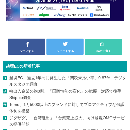
シェアする
ツイートする
noteで書く
越境ECの新着記事
越境EC、過去1年間に発生した「関税未払い率」0.87% デジタ
ルスタジオ調査
輸出入企業の約8割、「国際情勢の変化」の把握・対応で後手
Shippio調査
Temu、1万5000以上のブランドに対してプロアクティブな保護
体制を構築
ジグザグ、「台湾進出」「台湾売上拡大」向け越境OMOサービ
ス提供開始