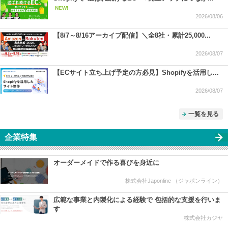
NEW!
2026/08/06
【8/7～8/16アーカイブ配信】＼全8社・累計25,000...
2026/08/07
【ECサイト立ち上げ予定の方必見】Shopifyを活用し...
2026/08/07
一覧を見る
企業特集
オーダーメイドで作る喜びを身近に
株式会社Japonline （ジャポンライン）
広範な事業と内製化による経験で 包括的な支援を行いま
す
株式会社カジヤ