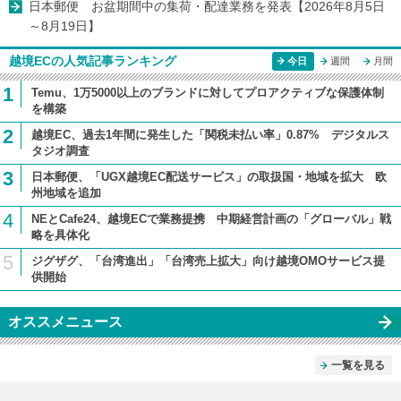
日本郵便 お盆期間中の集荷・配達業務を発表【2026年8月5日
～8月19日】
越境ECの人気記事ランキング
今日
週間
月間
1
Temu、1万5000以上のブランドに対してプロアクティブな保護体制
を構築
2
越境EC、過去1年間に発生した「関税未払い率」0.87% デジタルス
タジオ調査
3
日本郵便、「UGX越境EC配送サービス」の取扱国・地域を拡大 欧
州地域を追加
4
NEとCafe24、越境ECで業務提携 中期経営計画の「グローバル」戦
略を具体化
5
ジグザグ、「台湾進出」「台湾売上拡大」向け越境OMOサービス提
供開始
オススメニュース
一覧を見る