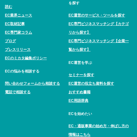
を探す
読む
EC業界ニュース
EC運営のサービス・ツールを探す
EC取材記事
EC専門ビジネスマッチング【カテゴ
EC専門家コラム
リから探す】
ブログ
EC専門ビジネスマッチング【企業一
プレスリリース
覧から探す】
ECのミカタ編集ポリシー
EC運営を学ぶ
ECの悩みを相談する
セミナーを探す
問い合わせフォームから相談する
EC運営の役立ち資料を探す
電話で相談する
おすすめ書籍
EC用語辞典
ECを始めたい
EC・通販事業の始め方・伸ばし方の
情報はこちら