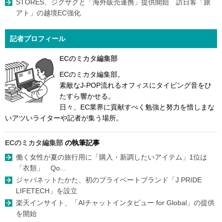
STORES、ジグザグと「海外販売連携」提供開始 訪日客「旅
アト」の越境EC強化
記者プロフィール
ECのミカタ編集部
ECのミカタ編集部。
素敵なJ-POP流れるオフィスにタイピング音をひ
たすら響かせる。
日々、EC業界に貢献すべく勉強と努力を惜しまな
いアツいライターや記者が集う場所。
ECのミカタ編集部
の執筆記事
働く女性が夏の旅行用に「購入・新調したいアイテム」1位は
「衣類」 Qo...
ジャパネットたかた、初のプライベートブランド「J PRIDE
LIFETECH」を設立
楽天インサイト、「AIチャットインタビュー for Global」の提供
を開始