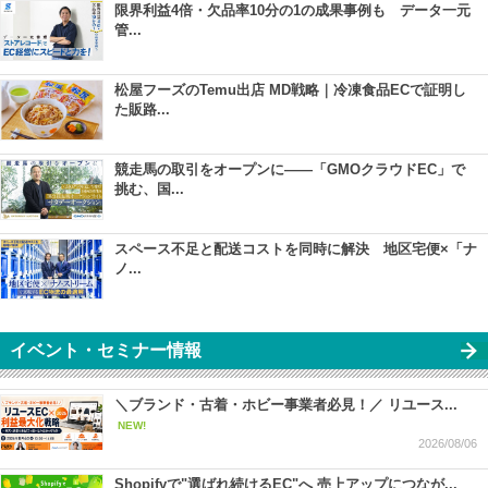
限界利益4倍・欠品率10分の1の成果事例も データ一元
管...
松屋フーズのTemu出店 MD戦略｜冷凍食品ECで証明し
た販路...
競走馬の取引をオープンに――「GMOクラウドEC」で
挑む、国...
スペース不足と配送コストを同時に解決 地区宅便×「ナ
ノ...
イベント・セミナー情報
＼ブランド・古着・ホビー事業者必見！／ リユース...
NEW!
2026/08/06
Shopifyで"選ばれ続けるEC"へ 売上アップにつなが...