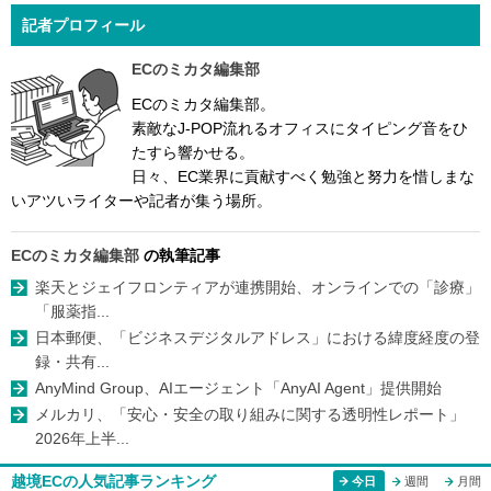
記者プロフィール
ECのミカタ編集部
ECのミカタ編集部。
素敵なJ-POP流れるオフィスにタイピング音をひ
たすら響かせる。
日々、EC業界に貢献すべく勉強と努力を惜しまな
いアツいライターや記者が集う場所。
ECのミカタ編集部
の執筆記事
楽天とジェイフロンティアが連携開始、オンラインでの「診療」
「服薬指...
日本郵便、「ビジネスデジタルアドレス」における緯度経度の登
録・共有...
AnyMind Group、AIエージェント「AnyAI Agent」提供開始
メルカリ、「安心・安全の取り組みに関する透明性レポート」
2026年上半...
越境ECの人気記事ランキング
今日
週間
月間