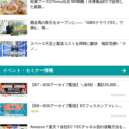
松屋フーズのTemu出店 MD戦略｜冷凍食品ECで証明し
た販路...
競走馬の取引をオープンに――「GMOクラウドEC」で
挑む、国...
スペース不足と配送コストを同時に解決 地区宅便×「ナ
ノ...
イベント・セミナー情報
【8/7～8/16アーカイブ配信】＼全8社・累計25,000...
2026/08/07
【8/8～8/16アーカイブ配信】ECフェスカンファレン...
NEW!
2026/08/08
Amazon？楽天？自社EC？ECチャネル別の攻略方法を...