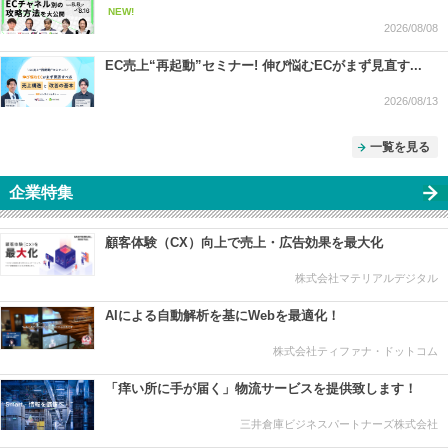
NEW!
2026/08/08
EC売上“再起動”セミナー! 伸び悩むECがまず見直す...
2026/08/13
一覧を見る
企業特集
顧客体験（CX）向上で売上・広告効果を最大化
株式会社マテリアルデジタル
AIによる自動解析を基にWebを最適化！
株式会社ティファナ・ドットコム
「痒い所に手が届く」物流サービスを提供致します！
三井倉庫ビジネスパートナーズ株式会社