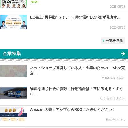
NEW!
2026/08/08
EC売上“再起動”セミナー! 伸び悩むECがまず見直す...
2026/08/13
一覧を見る
企業特集
ネットショップ運営している人・企業のための、 <br>完
全...
MIKATA株式会社
物流を通じ社会に貢献！行動指針は「常に考える・すぐ
に...
弘立倉庫株式会社
Amazonの売上アップならR&Oにお任せください！
株式会社R&O