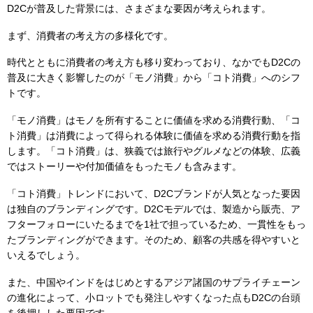
D2Cが普及した背景には、さまざまな要因が考えられます。
まず、消費者の考え方の多様化です。
時代とともに消費者の考え方も移り変わっており、なかでもD2Cの
普及に大きく影響したのが「モノ消費」から「コト消費」へのシフ
トです。
「モノ消費」はモノを所有することに価値を求める消費行動、「コ
ト消費」は消費によって得られる体験に価値を求める消費行動を指
します。「コト消費」は、狭義では旅行やグルメなどの体験、広義
ではストーリーや付加価値をもったモノも含みます。
「コト消費」トレンドにおいて、D2Cブランドが人気となった要因
は独自のブランディングです。D2Cモデルでは、製造から販売、ア
フターフォローにいたるまでを1社で担っているため、一貫性をもっ
たブランディングができます。そのため、顧客の共感を得やすいと
いえるでしょう。
また、中国やインドをはじめとするアジア諸国のサプライチェーン
の進化によって、小ロットでも発注しやすくなった点もD2Cの台頭
を後押しした要因です。