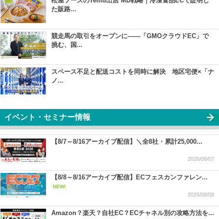
松屋フーズのTemu出店 MD戦略｜冷凍食品ECで証明し
た販路...
競走馬の取引をオープンに――「GMOクラウドEC」で
挑む、国...
スペース不足と配送コストを同時に解決 地区宅便×「ナ
ノ...
イベント・セミナー情報
【8/7～8/16アーカイブ配信】＼全8社・累計25,000...
2026/08/07
【8/8～8/16アーカイブ配信】ECフェスカンファレン...
NEW!
2026/08/08
Amazon？楽天？自社EC？ECチャネル別の攻略方法を...