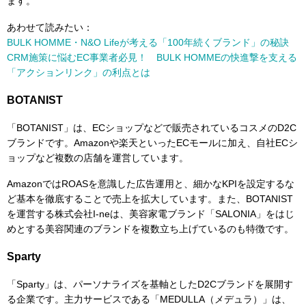
ます。
あわせて読みたい：
BULK HOMME・N&O Lifeが考える「100年続くブランド」の秘訣
CRM施策に悩むEC事業者必見！ BULK HOMMEの快進撃を支える
「アクションリンク」の利点とは
BOTANIST
「BOTANIST」は、ECショップなどで販売されているコスメのD2C
ブランドです。Amazonや楽天といったECモールに加え、自社ECシ
ョップなど複数の店舗を運営しています。
AmazonではROASを意識した広告運用と、細かなKPIを設定するな
ど基本を徹底することで売上を拡大しています。また、BOTANIST
を運営する株式会社I-neは、美容家電ブランド「SALONIA」をはじ
めとする美容関連のブランドを複数立ち上げているのも特徴です。
Sparty
「Sparty」は、パーソナライズを基軸としたD2Cブランドを展開す
る企業です。主力サービスである「MEDULLA（メデュラ）」は、