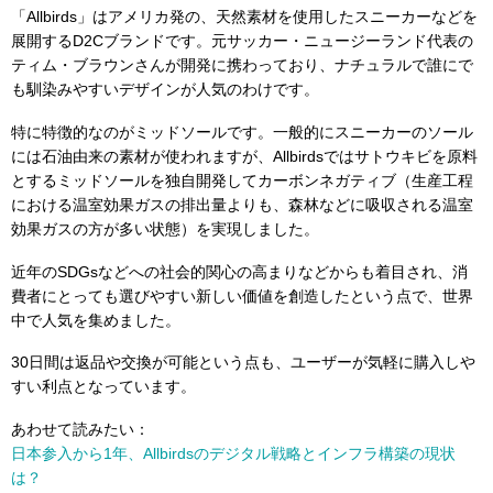
「Allbirds」はアメリカ発の、天然素材を使用したスニーカーなどを
展開するD2Cブランドです。元サッカー・ニュージーランド代表の
ティム・ブラウンさんが開発に携わっており、ナチュラルで誰にで
も馴染みやすいデザインが人気のわけです。
特に特徴的なのがミッドソールです。一般的にスニーカーのソール
には石油由来の素材が使われますが、Allbirdsではサトウキビを原料
とするミッドソールを独自開発してカーボンネガティブ（生産工程
における温室効果ガスの排出量よりも、森林などに吸収される温室
効果ガスの方が多い状態）を実現しました。
近年のSDGsなどへの社会的関心の高まりなどからも着目され、消
費者にとっても選びやすい新しい価値を創造したという点で、世界
中で人気を集めました。
30日間は返品や交換が可能という点も、ユーザーが気軽に購入しや
すい利点となっています。
あわせて読みたい：
日本参入から1年、Allbirdsのデジタル戦略とインフラ構築の現状
は？