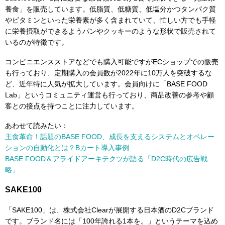
養食」を販売しています。低脂質、低糖質、低塩分かつタンパク質
やビタミンといった栄養素が多く含まれていて、忙しい方でも手軽
に栄養摂取ができるようパンやクッキーのような形状で販売されて
いるのが特徴です。
コンビニエンスストアなどでも購入可能ですがECショップでの販売
も行っており、定期購入の会員数が2022年に10万人を突破するな
ど、近年特に人気が拡大しています。会員向けに「BASE FOOD
Lab」というコミュニティ運営も行っており、商品改善の参考や顧
客との接点を持つことに注力しています。
あわせて読みたい：
主食革命！話題のBASE FOOD、成長を支えるシステムとオペレー
ションの自動化とは？Bカート導入事例
BASE FOOD＆アライドアーキテクツが語る「D2C時代の広告戦
略」
SAKE100
「SAKE100」は、株式会社Clearが展開する日本酒のD2Cブランド
です。ブランド名には「100年誇れる1本を。」というテーマを込め