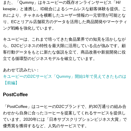
また、「Qummy」はキユーピーの既存オンラインサービス「Hi!
kewpie」と連携し、ID統合によるシームレスな顧客体験を提供。こ
れにより、チャネルを横断したユーザー情報の一元管理が可能とな
り、ECとリアル店舗双方のデータを活用した商品開発やマーケティ
ング戦略を強化しています。
キユーピーは、これまで培ってきた食品業界での知見を活かしなが
ら、D2Cビジネスの特性を最大限に活用している点が強みです。顧
客行動データをもとに新たな仮説を立て、商品改善や新規開発に役
立てる循環型のビジネスモデルを確立しています。
あわせて読みたい：
キユーピーのD2Cサービス「Qummy」開始1年で見えてきたものは
【前編】
PostCoffee
「PostCoffee」はコーヒーのD2Cブランドで、約30万通りの組み合
わせから自身に合ったコーヒーを提案してくれるサービスを提供し
ています。2020年には「日本サブスクリプションビジネス大賞」で
優秀賞を獲得するなど、人気のサービスです。