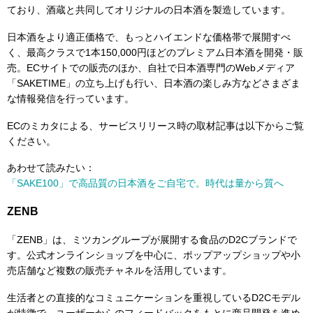
ており、酒蔵と共同してオリジナルの日本酒を製造しています。
日本酒をより適正価格で、もっとハイエンドな価格帯で展開すべ
く、最高クラスで1本150,000円ほどのプレミアム日本酒を開発・販
売。ECサイトでの販売のほか、自社で日本酒専門のWebメディア
「SAKETIME」の立ち上げも行い、日本酒の楽しみ方などさまざま
な情報発信を行っています。
ECのミカタによる、サービスリリース時の取材記事は以下からご覧
ください。
あわせて読みたい：
「SAKE100」で高品質の日本酒をご自宅で。時代は量から質へ
ZENB
「ZENB」は、ミツカングループが展開する食品のD2Cブランドで
す。公式オンラインショップを中心に、ポップアップショップや小
売店舗など複数の販売チャネルを活用しています。
生活者との直接的なコミュニケーションを重視しているD2Cモデル
が特徴で、ユーザーからのフィードバックをもとに商品開発を進め