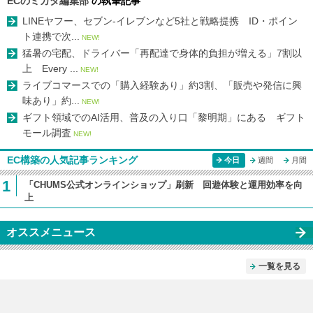
ECのミカタ編集部
の執筆記事
LINEヤフー、セブン-イレブンなど5社と戦略提携 ID・ポイン
ト連携で次...
NEW!
猛暑の宅配、ドライバー「再配達で身体的負担が増える」7割以
上 Every ...
NEW!
ライブコマースでの「購入経験あり」約3割、「販売や発信に興
味あり」約...
NEW!
ギフト領域でのAI活用、普及の入り口「黎明期」にある ギフト
モール調査
NEW!
EC構築の人気記事ランキング
今日
週間
月間
1
「CHUMS公式オンラインショップ」刷新 回遊体験と運用効率を向
上
オススメニュース
一覧を見る