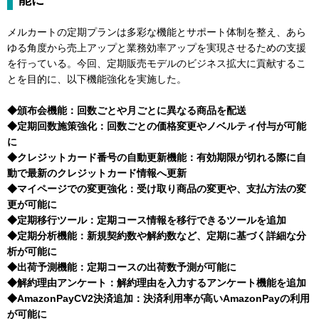
能に
メルカートの定期プランは多彩な機能とサポート体制を整え、あら
ゆる角度から売上アップと業務効率アップを実現させるための支援
を行っている。今回、定期販売モデルのビジネス拡大に貢献するこ
とを目的に、以下機能強化を実施した。
◆頒布会機能：回数ごとや月ごとに異なる商品を配送
◆定期回数施策強化：回数ごとの価格変更やノベルティ付与が可能
に
◆クレジットカード番号の自動更新機能：有効期限が切れる際に自
動で最新のクレジットカード情報へ更新
◆マイページでの変更強化：受け取り商品の変更や、支払方法の変
更が可能に
◆定期移行ツール：定期コース情報を移行できるツールを追加
◆定期分析機能：新規契約数や解約数など、定期に基づく詳細な分
析が可能に
◆出荷予測機能：定期コースの出荷数予測が可能に
◆解約理由アンケート：解約理由を入力するアンケート機能を追加
◆AmazonPayCV2決済追加：決済利用率が高いAmazonPayの利用
が可能に