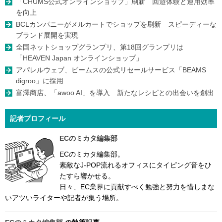
「CHUMS公式オンラインショップ」刷新 回遊体験と運用効率
を向上
BCLカンパニーがメルカートでショップを刷新 スピーディーな
ブランド展開を実現
全国ネットショップグランプリ、第18回グランプリは
「HEAVEN Japan オンラインショップ」
アパレルウェブ、ビームスの公式リセールサービス「BEAMS
digroo」に採用
富澤商店、「awoo AI」を導入 新たなレシピとの出会いを創出
記者プロフィール
ECのミカタ編集部
ECのミカタ編集部。
素敵なJ-POP流れるオフィスにタイピング音をひ
たすら響かせる。
日々、EC業界に貢献すべく勉強と努力を惜しまな
いアツいライターや記者が集う場所。