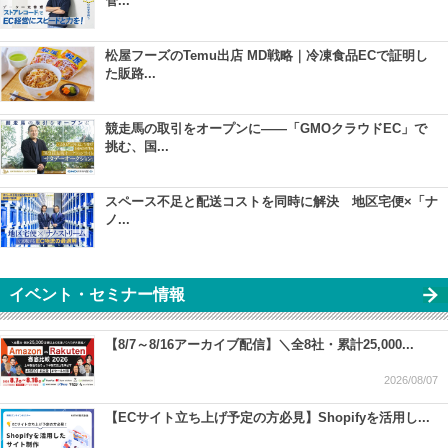
管...
松屋フーズのTemu出店 MD戦略｜冷凍食品ECで証明し
た販路...
競走馬の取引をオープンに――「GMOクラウドEC」で
挑む、国...
スペース不足と配送コストを同時に解決 地区宅便×「ナ
ノ...
イベント・セミナー情報
【8/7～8/16アーカイブ配信】＼全8社・累計25,000...
2026/08/07
【ECサイト立ち上げ予定の方必見】Shopifyを活用し...