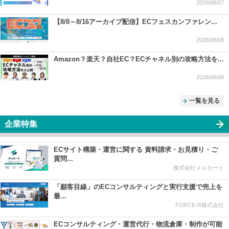
2026/08/07
【8/8～8/16アーカイブ配信】ECフェスカンファレン...
2026/08/08
Amazon？楽天？自社EC？ECチャネル別の攻略方法を...
2026/08/08
一覧を見る
企業特集
ECサイト構築・運営に関する 資料請求・お見積り・ご
質問...
株式会社メルカート
「顧客目線」のECコンサルティングと実行支援で売上を
最...
FORCE-R株式会社
ECコンサルティング・運営代行・物流倉庫・制作が可能