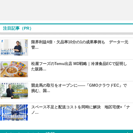
注目記事（PR）
限界利益4倍・欠品率10分の1の成果事例も データ一元
管...
松屋フーズのTemu出店 MD戦略｜冷凍食品ECで証明し
た販路...
競走馬の取引をオープンに――「GMOクラウドEC」で
挑む、国...
スペース不足と配送コストを同時に解決 地区宅便×「ナ
ノ...