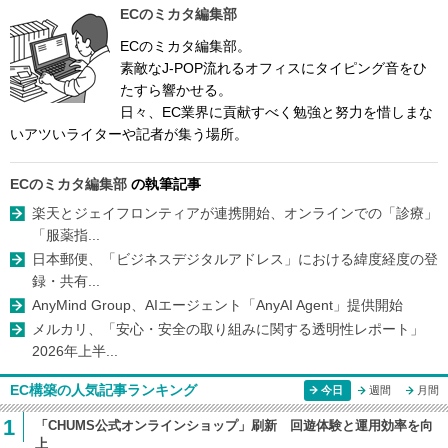
ECのミカタ編集部
ECのミカタ編集部。
素敵なJ-POP流れるオフィスにタイピング音をひ
たすら響かせる。
日々、EC業界に貢献すべく勉強と努力を惜しまな
いアツいライターや記者が集う場所。
ECのミカタ編集部
の執筆記事
楽天とジェイフロンティアが連携開始、オンラインでの「診療」
「服薬指...
日本郵便、「ビジネスデジタルアドレス」における緯度経度の登
録・共有...
AnyMind Group、AIエージェント「AnyAI Agent」提供開始
メルカリ、「安心・安全の取り組みに関する透明性レポート」
2026年上半...
EC構築の人気記事ランキング
今日
週間
月間
1
「CHUMS公式オンラインショップ」刷新 回遊体験と運用効率を向
上