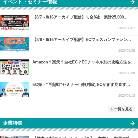
イベント・セミナー情報
【8/7～8/16アーカイブ配信】＼全8社・累計25,000...
2026/08/07
【8/8～8/16アーカイブ配信】ECフェスカンファレン...
2026/08/08
Amazon？楽天？自社EC？ECチャネル別の攻略方法を...
2026/08/08
EC売上“再起動”セミナー! 伸び悩むECがまず見直す...
2026/08/13
一覧を見る
企業特集