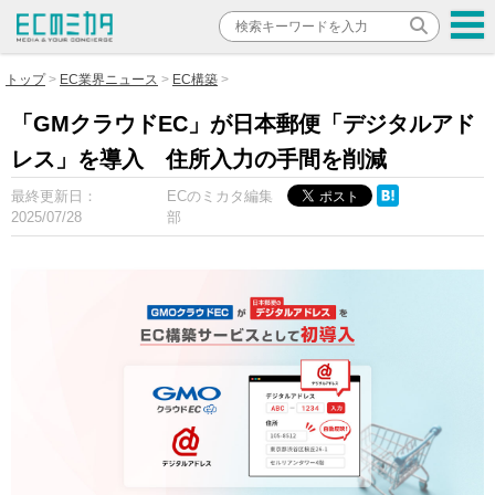
トップ
EC業界ニュース
EC構築
「GMクラウドEC」が日本郵便「デジタルアド
レス」を導入 住所入力の手間を削減
最終更新日：
ECのミカタ編集
2025/07/28
部