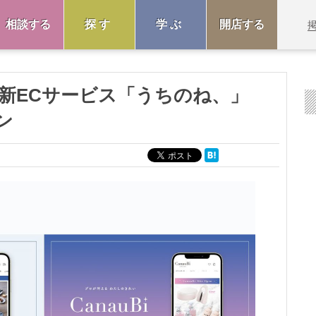
相談する
探す
学ぶ
開店する
新ECサービス「うちのね、」
ン