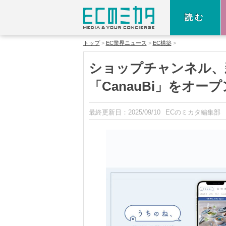
読む
トップ
EC業界ニュース
EC構築
ショップチャンネル、
「CanauBi」をオープ
最終更新日：
2025/09/10
ECのミカタ編集部