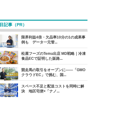
目記事（PR）
限界利益4倍・欠品率10分の1の成果事
例も データ一元管...
松屋フーズのTemu出店 MD戦略｜冷凍
食品ECで証明した販路...
競走馬の取引をオープンに――「GMO
クラウドEC」で挑む、国...
スペース不足と配送コストを同時に解
決 地区宅便×「ナノ...