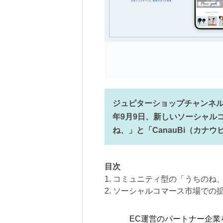
ジュピターショップチャンネル
年9月9日、新しいソーシャル
ね、」と「CanauBi（カナ
目次
1. コミュニティ型の「うちのね、
2. ソーシャルコマース市場での
EC運営のパートナー企業