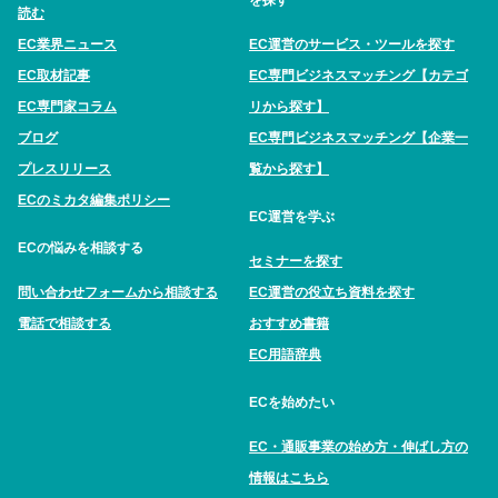
を探す
読む
EC業界ニュース
EC運営のサービス・ツールを探す
EC取材記事
EC専門ビジネスマッチング【カテゴ
EC専門家コラム
リから探す】
ブログ
EC専門ビジネスマッチング【企業一
プレスリリース
覧から探す】
ECのミカタ編集ポリシー
EC運営を学ぶ
ECの悩みを相談する
セミナーを探す
問い合わせフォームから相談する
EC運営の役立ち資料を探す
電話で相談する
おすすめ書籍
EC用語辞典
ECを始めたい
EC・通販事業の始め方・伸ばし方の
情報はこちら