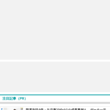
注目記事（PR）
限界利益4倍・欠品率10分の1の成果事例も データ一元