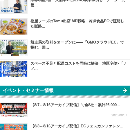
管...
松屋フーズのTemu出店 MD戦略｜冷凍食品ECで証明し
た販路...
競走馬の取引をオープンに――「GMOクラウドEC」で
挑む、国...
スペース不足と配送コストを同時に解決 地区宅便×「ナ
ノ...
イベント・セミナー情報
【8/7～8/16アーカイブ配信】＼全8社・累計25,000...
2026/08/07
【8/8～8/16アーカイブ配信】ECフェスカンファレン...