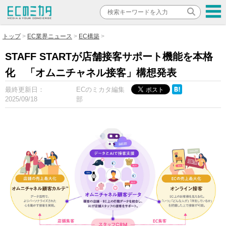
トップ
EC業界ニュース
EC構築
STAFF STARTが店舗接客サポート機能を本格
化 「オムニチャネル接客」構想発表
最終更新日：
ECのミカタ編集
2025/09/18
部