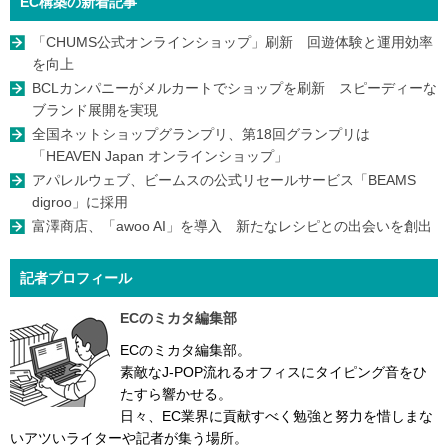
EC構築の新着記事
「CHUMS公式オンラインショップ」刷新 回遊体験と運用効率
を向上
BCLカンパニーがメルカートでショップを刷新 スピーディーな
ブランド展開を実現
全国ネットショップグランプリ、第18回グランプリは
「HEAVEN Japan オンラインショップ」
アパレルウェブ、ビームスの公式リセールサービス「BEAMS
digroo」に採用
富澤商店、「awoo AI」を導入 新たなレシピとの出会いを創出
記者プロフィール
ECのミカタ編集部
ECのミカタ編集部。
素敵なJ-POP流れるオフィスにタイピング音をひ
たすら響かせる。
日々、EC業界に貢献すべく勉強と努力を惜しまな
いアツいライターや記者が集う場所。