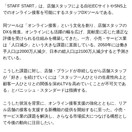
「STAFF START」は、店舗スタッフによる自社ECサイトやSNS上
でのオンライン接客を可能にするスタッフDXツールである。
同ツールは「オンライン接客」という文化を創り、店舗スタッフの
DXを推進。オンラインにも活躍の幅を広げ、貢献度に応じた適正な
評価を受けられる仕組みを構築してきた。一方、小売・サービス業
は「人口減少」という大きな課題に直面している。2050年には働き
手人口は2000万人減少、日本の総人口は2100万人減少すると予測さ
れている。
こうした課題に対し、店舗・ブランドが存続しながら店舗スタッフ
が「好き」を続けていくには「スタッフ一人ひとりの生産性向上と
顧客一人ひとりとの関係を深めLTVを高めていくことが不可欠であ
る」とバニッシュ・スタンダードは指摘する。
こうした状況を背景に、オンライン接客支援の強化とともに、リア
ル店舗の接客を支援する新機能の提供を開始するに至った。小売・
サービス業の課題を解決し、さらなる市場拡大につなげる構想とし
て今後の動向に注目したい。