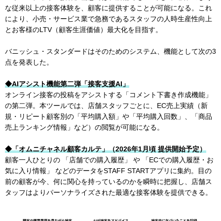
な従来以上の接客体験を、顧客に提供することが可能になる。これ
により、小売・サービス業で急務であるスタッフの人時生産性向上
とお客様のLTV（顧客生涯価値）最大化を目指す。
バニッシュ・スタンダードはそのためのシステム、機能として次の3
点を発表した。
◆AIアシスト機能第二弾「接客支援AI」
オンライン接客の投稿をアシストする「コメント下書き作成機能」
の第二弾。本ツールでは、店舗スタッフごとに、EC売上実績（新
規・リピート顧客別の「平均購入額」や「平均購入回数」、「商品
売上ランキング情報」など）の閲覧が可能になる。
◆「オムニチャネル顧客カルテ」（2026年1月頃 提供開始予定）
顧客一人ひとりの 「店舗での購入履歴」 や 「ECでの購入履歴・お
気に入り情報」 などのデータをSTAFF STARTアプリに集約。目の
前の顧客が今、何に関心を持っているのかを瞬時に把握し、店舗ス
タッフはよりパーソナライズされた最適な接客体験を提供できる。