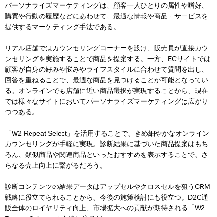
パーソナライズマーケティングは、顧客一人ひとりの属性や嗜好、
購買や行動の履歴などにあわせて、最適な情報や商品・サービスを
提供するマーケティング手法である。
リアル店舗ではカウンセリングコーナーを設け、販売員が直接カウ
ンセリングを実施することで商品を提案する。一方、ECサイトでは
顧客が自身の好みや悩みやライフスタイルに合わせて質問を出し、
回答を重ねることで、最適な商品を見つけることが可能となってい
る。オンラインでも店舗に近い商品選択が実現することから、現在
では様々なサイトにおいてパーソナライズマーケティングは広がり
つつある。
「W2 Repeat Select」を活用することで、きめ細やかなオンライン
カウンセリングが手軽に実現。診断結果に基づいた商品提案はもち
ろん、類似商品や関連商品といったおすすめを表示することで、さ
らなる売上向上に繋がるだろう。
診断コンテンツの結果データはアップセルやクロスセルを狙うCRM
戦略に役立てられることから、今後の施策検討にも役立つ。D2C通
販全体のロイヤリティ向上、市場拡大への貢献が期待される「W2