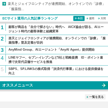
楽天とジェイフロンティアが連携開始、オンラインでの「診療」
「服薬指...
ECサイト運用の人気記事ランキング
今日
週間
月間
1
顧客が商品を「自分で探さない」時代へ AICX協会が語る、AIエー
ジェント時代の顧客体験と組織変革
2
楽天とジェイフロンティアが連携開始、オンラインでの「診療」「服
薬指導」普及定着が目的
3
AnyMind Group、AIエージェント「AnyAI Agent」提供開始
4
LINEヤフー、セブン-イレブンなど5社と戦略提携 ID・ポイント連
携で次世代店舗サービスを推進
5
SBPS、SP.LINKSの株式取得「決済代行事業」における提供価値を
向上
オススメニュース
一覧を見る