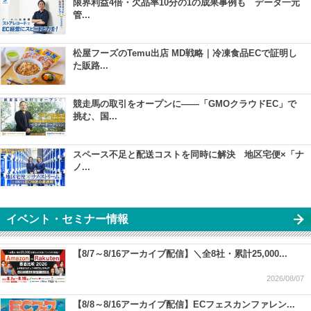
限界利益4倍・欠品率10分の1の成果事例も データ一元
管...
松屋フーズのTemu出店 MD戦略｜冷凍食品ECで証明し
た販路...
競走馬の取引をオープンに――「GMOクラウドEC」で
挑む、国...
スペース不足と配送コストを同時に解決 地区宅便×「ナ
ノ...
イベント・セミナー情報
【8/7～8/16アーカイブ配信】＼全8社・累計25,000...
2026/08/07
【8/8～8/16アーカイブ配信】ECフェスカンファレン...