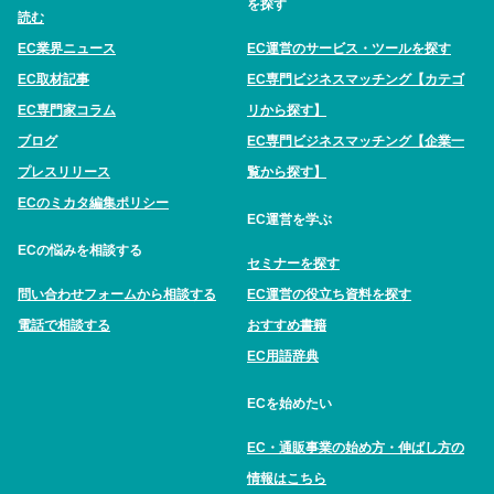
を探す
読む
EC業界ニュース
EC運営のサービス・ツールを探す
EC取材記事
EC専門ビジネスマッチング【カテゴ
EC専門家コラム
リから探す】
ブログ
EC専門ビジネスマッチング【企業一
プレスリリース
覧から探す】
ECのミカタ編集ポリシー
EC運営を学ぶ
ECの悩みを相談する
セミナーを探す
問い合わせフォームから相談する
EC運営の役立ち資料を探す
電話で相談する
おすすめ書籍
EC用語辞典
ECを始めたい
EC・通販事業の始め方・伸ばし方の
情報はこちら