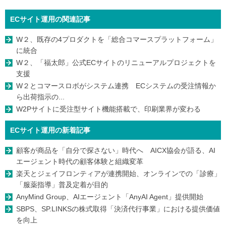
ECサイト運用の関連記事
W２、既存の4プロダクトを「総合コマースプラットフォーム」
に統合
W２、「福太郎」公式ECサイトのリニューアルプロジェクトを
支援
W２とコマースロボがシステム連携 ECシステムの受注情報か
ら出荷指示の...
W2Pサイトに受注型サイト機能搭載で、印刷業界が変わる
ECサイト運用の新着記事
顧客が商品を「自分で探さない」時代へ AICX協会が語る、AI
エージェント時代の顧客体験と組織変革
楽天とジェイフロンティアが連携開始、オンラインでの「診療」
「服薬指導」普及定着が目的
AnyMind Group、AIエージェント「AnyAI Agent」提供開始
SBPS、SP.LINKSの株式取得「決済代行事業」における提供価値
を向上