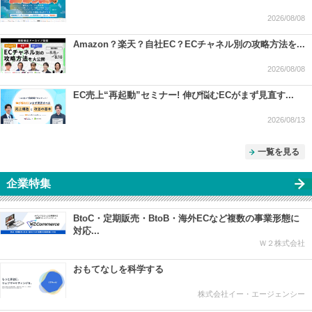
2026/08/08
Amazon？楽天？自社EC？ECチャネル別の攻略方法を...
2026/08/08
EC売上“再起動”セミナー! 伸び悩むECがまず見直す...
2026/08/13
一覧を見る
企業特集
BtoC・定期販売・BtoB・海外ECなど複数の事業形態に
対応...
Ｗ２株式会社
おもてなしを科学する
株式会社イー・エージェンシー