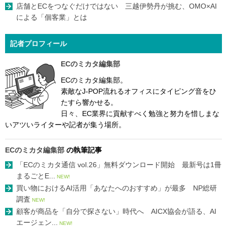
店舗とECをつなぐだけではない 三越伊勢丹が挑む、OMO×AI
による「個客業」とは
記者プロフィール
ECのミカタ編集部
ECのミカタ編集部。
素敵なJ-POP流れるオフィスにタイピング音をひ
たすら響かせる。
日々、EC業界に貢献すべく勉強と努力を惜しまな
いアツいライターや記者が集う場所。
ECのミカタ編集部
の執筆記事
「ECのミカタ通信 vol.26」無料ダウンロード開始 最新号は1冊
まるごとE...
NEW!
買い物におけるAI活用「あなたへのおすすめ」が最多 NP総研
調査
NEW!
顧客が商品を「自分で探さない」時代へ AICX協会が語る、AI
エージェン...
NEW!