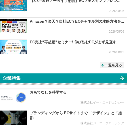
【8/8～8/16アーカイブ配信】ECフェスカンファレン...
2026/08/08
Amazon？楽天？自社EC？ECチャネル別の攻略方法を...
2026/08/08
EC売上“再起動”セミナー! 伸び悩むECがまず見直す...
2026/08/13
一覧を見る
企業特集
おもてなしを科学する
株式会社イー・エージェンシー
ブランディングから ECサイトまで 「デザイン」と「撮
影...
株式会社ジーエークロッシング