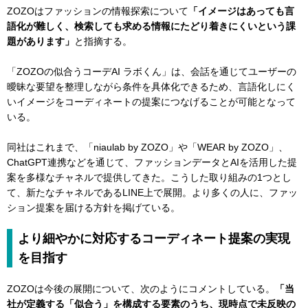
ZOZOはファッションの情報探索について
「イメージはあっても言
語化が難しく、検索しても求める情報にたどり着きにくいという課
題があります」
と指摘する。
「ZOZOの似合うコーデAI ラボくん」は、会話を通じてユーザーの
曖昧な要望を整理しながら条件を具体化できるため、言語化しにく
いイメージをコーディネートの提案につなげることが可能となって
いる。
同社はこれまで、「niaulab by ZOZO」や「WEAR by ZOZO」、
ChatGPT連携などを通じて、ファッションデータとAIを活用した提
案を多様なチャネルで提供してきた。こうした取り組みの1つとし
て、新たなチャネルであるLINE上で展開。より多くの人に、ファッ
ション提案を届ける方針を掲げている。
より細やかに対応するコーディネート提案の実現
を目指す
ZOZOは今後の展開について、次のようにコメントしている。
「当
社が定義する「似合う」を構成する要素のうち、現時点で未反映の