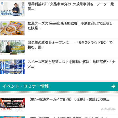
限界利益4倍・欠品率10分の1の成果事例も データ一元
管...
松屋フーズのTemu出店 MD戦略｜冷凍食品ECで証明し
た販路...
競走馬の取引をオープンに――「GMOクラウドEC」で
挑む、国...
スペース不足と配送コストを同時に解決 地区宅便×「ナ
ノ...
イベント・セミナー情報
【8/7～8/16アーカイブ配信】＼全8社・累計25,000...
2026/08/07