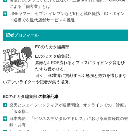
店舗とECをつなぐだけではない 三越伊勢丹が挑む、OMO×AI
による「個客業」とは
LINEヤフー、セブン-イレブンなど5社と戦略提携 ID・ポイン
ト連携で次世代店舗サービスを推進
記者プロフィール
ECのミカタ編集部
ECのミカタ編集部。
素敵なJ-POP流れるオフィスにタイピング音をひ
たすら響かせる。
日々、EC業界に貢献すべく勉強と努力を惜しまな
いアツいライターや記者が集う場所。
ECのミカタ編集部
の執筆記事
楽天とジェイフロンティアが連携開始、オンラインでの「診療」
「服薬指...
日本郵便、「ビジネスデジタルアドレス」における緯度経度の登
録・共有...