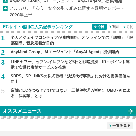
AnyMind Group、AIエージェント「AnyAI Agent」提供開始
メルカリ、「安心・安全の取り組みに関する透明性レポート」
2026年上半...
ECサイト運用の人気記事ランキング
今日
週間
月間
1
楽天とジェイフロンティアが連携開始、オンラインでの「診療」「服
薬指導」普及定着が目的
2
AnyMind Group、AIエージェント「AnyAI Agent」提供開始
3
LINEヤフー、セブン-イレブンなど5社と戦略提携 ID・ポイント連
携で次世代店舗サービスを推進
4
SBPS、SP.LINKSの株式取得「決済代行事業」における提供価値を
向上
5
店舗とECをつなぐだけではない 三越伊勢丹が挑む、OMO×AIによ
る「個客業」とは
オススメニュース
一覧を見る