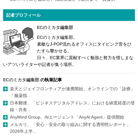
記者プロフィール
ECのミカタ編集部
ECのミカタ編集部。
素敵なJ-POP流れるオフィスにタイピング音をひ
たすら響かせる。
日々、EC業界に貢献すべく勉強と努力を惜しまな
いアツいライターや記者が集う場所。
ECのミカタ編集部
の執筆記事
楽天とジェイフロンティアが連携開始、オンラインでの「診療」
「服薬指...
日本郵便、「ビジネスデジタルアドレス」における緯度経度の登
録・共有...
AnyMind Group、AIエージェント「AnyAI Agent」提供開始
メルカリ、「安心・安全の取り組みに関する透明性レポート」
2026年上半...