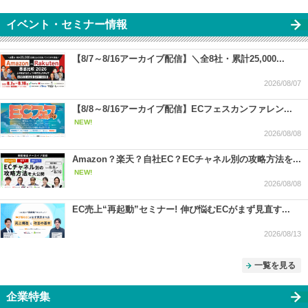
イベント・セミナー情報
【8/7～8/16アーカイブ配信】＼全8社・累計25,000...
2026/08/07
【8/8～8/16アーカイブ配信】ECフェスカンファレン...
NEW!
2026/08/08
Amazon？楽天？自社EC？ECチャネル別の攻略方法を...
NEW!
2026/08/08
EC売上“再起動”セミナー! 伸び悩むECがまず見直す...
2026/08/13
一覧を見る
企業特集