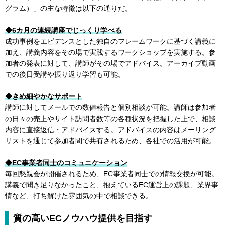
グラム）」の主な特徴は以下の通りだ。
◆6カ月の連続講座でじっくり学べる
成功事例をエビデンスとした独自のフレームワークに基づく講義に
加え、講義内容をその場で実践するワークショップを実施する。参
加者の発表に対して、講師がその場でアドバイス。アーカイブ動画
での後日受講や振り返り学習も可能。
◆きめ細やかなサポート
講師に対してメールでの数値報告と個別相談が可能。講師は参加者
の日々の売上やサイト訪問者数等の各種状況を把握した上で、相談
内容に直接返信・アドバイスする。アドバイスの内容はメーリング
リストを通じて参加者間で共有されるため、各社での活用が可能。
◆EC事業者同士のコミュニケーション
毎回懇親会が開催されるため、EC事業者同士での情報交換が可能。
講義で聞き足りなかったこと、抱えているEC運営上の課題、業界事
情など、打ち解けた雰囲気の中で相談できる。
質の高いECノウハウ提供を目指す