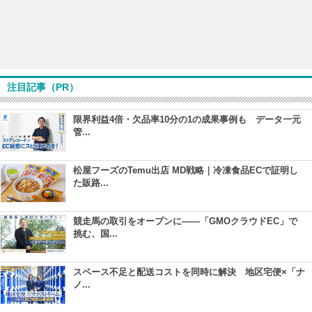
注目記事（PR）
限界利益4倍・欠品率10分の1の成果事例も データ一元
管...
松屋フーズのTemu出店 MD戦略｜冷凍食品ECで証明し
た販路...
競走馬の取引をオープンに――「GMOクラウドEC」で
挑む、国...
スペース不足と配送コストを同時に解決 地区宅便×「ナ
ノ...