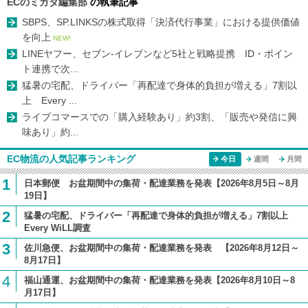
ECのミカタ編集部
の執筆記事
SBPS、SP.LINKSの株式取得「決済代行事業」における提供価値
を向上
NEW!
LINEヤフー、セブン-イレブンなど5社と戦略提携 ID・ポイン
ト連携で次...
猛暑の宅配、ドライバー「再配達で身体的負担が増える」7割以
上 Every ...
ライブコマースでの「購入経験あり」約3割、「販売や発信に興
味あり」約...
EC物流の人気記事ランキング
今日
週間
月間
1
日本郵便 お盆期間中の集荷・配達業務を発表【2026年8月5日～8月
19日】
2
猛暑の宅配、ドライバー「再配達で身体的負担が増える」7割以上
Every WiLL調査
3
佐川急便、お盆期間中の集荷・配達業務を発表 【2026年8月12日～
8月17日】
4
福山通運、お盆期間中の集荷・配達業務を発表【2026年8月10日～8
月17日】