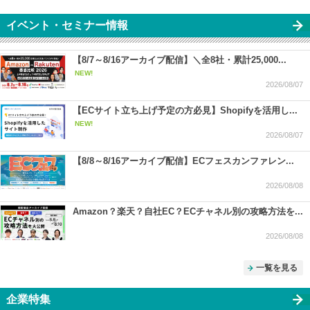
イベント・セミナー情報
【8/7～8/16アーカイブ配信】＼全8社・累計25,000...
NEW!
2026/08/07
【ECサイト立ち上げ予定の方必見】Shopifyを活用し...
NEW!
2026/08/07
【8/8～8/16アーカイブ配信】ECフェスカンファレン...
2026/08/08
Amazon？楽天？自社EC？ECチャネル別の攻略方法を...
2026/08/08
一覧を見る
企業特集