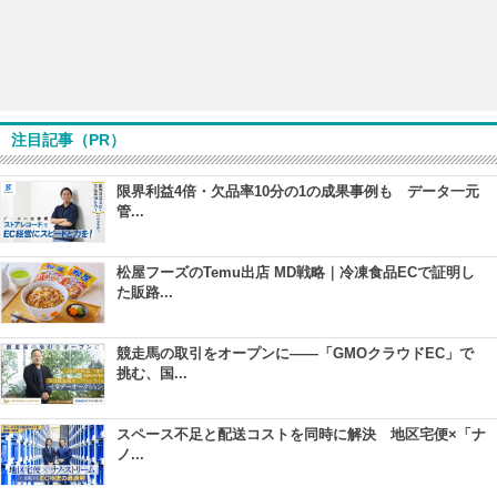
注目記事（PR）
限界利益4倍・欠品率10分の1の成果事例も データ一元
管...
松屋フーズのTemu出店 MD戦略｜冷凍食品ECで証明し
た販路...
競走馬の取引をオープンに――「GMOクラウドEC」で
挑む、国...
スペース不足と配送コストを同時に解決 地区宅便×「ナ
ノ...