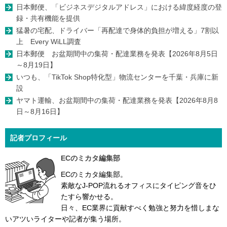
日本郵便、「ビジネスデジタルアドレス」における緯度経度の登
録・共有機能を提供
猛暑の宅配、ドライバー「再配達で身体的負担が増える」7割以
上 Every WiLL調査
日本郵便 お盆期間中の集荷・配達業務を発表【2026年8月5日
～8月19日】
いつも、「TikTok Shop特化型」物流センターを千葉・兵庫に新
設
ヤマト運輸、お盆期間中の集荷・配達業務を発表【2026年8月8
日～8月16日】
記者プロフィール
ECのミカタ編集部
ECのミカタ編集部。
素敵なJ-POP流れるオフィスにタイピング音をひ
たすら響かせる。
日々、EC業界に貢献すべく勉強と努力を惜しまな
いアツいライターや記者が集う場所。