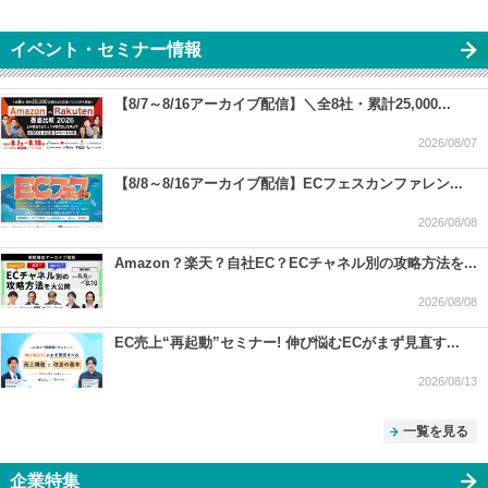
イベント・セミナー情報
【8/7～8/16アーカイブ配信】＼全8社・累計25,000...
2026/08/07
【8/8～8/16アーカイブ配信】ECフェスカンファレン...
2026/08/08
Amazon？楽天？自社EC？ECチャネル別の攻略方法を...
2026/08/08
EC売上“再起動”セミナー! 伸び悩むECがまず見直す...
2026/08/13
一覧を見る
企業特集