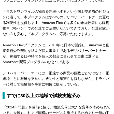
ヴァニシュナラインシング氏は以下のようにコメントしている。
「ラストワンマイルの物流を効率化するという国土交通省のビジョ
ンに沿って、本プログラムはすべてのデリバリーパートナーに更な
る利便性を提供します。Amazon Flexでは多くの未経験者にも軽貨
物車（軽バン）での配達でご活躍いただいてきており、配達経験が
ない方も安心して本プログラムへご応募いただけます」。
Amazon Flexプログラムは、2019年に日本で開始し、Amazonと直
接業務委託契約を結んだ個人事業主であるデリバリーパートナー
が、稼働する日や時間を個人の都合に合わせて自由に選べる
Amazonの配送プログラムのひとつである。
デリバリーパートナーには、配達する商品の個数ごとではなく、配
達枠ごとに報酬を支払い。透明性と確実性を持ちながら、ドライバ
ーに対して報酬額を事前に明確に提示している。
すでに30以上の地域で試験実施済み
「2024年問題」を目前に控え、物流業界は大きな変革を求められて
いる。今後もこれまで同様のサービスを維持するためより一層の工