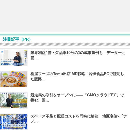
注目記事（PR）
限界利益4倍・欠品率10分の1の成果事例も データ一元
管...
松屋フーズのTemu出店 MD戦略｜冷凍食品ECで証明し
た販路...
競走馬の取引をオープンに――「GMOクラウドEC」で
挑む、国...
スペース不足と配送コストを同時に解決 地区宅便×「ナ
ノ...