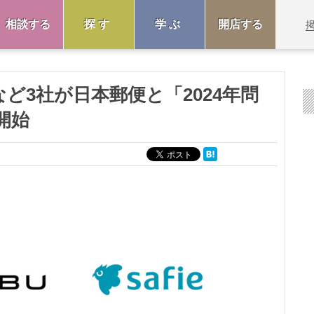
相談する
探す
学ぶ
開店する
など3社が日本郵便と「2024年問
開始