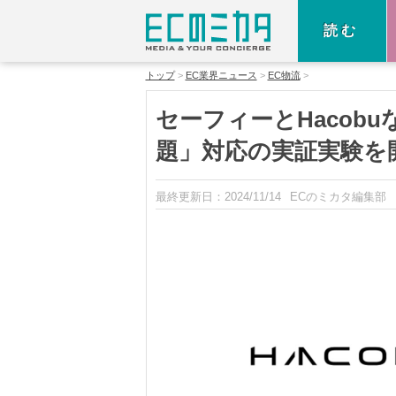
読む
トップ
EC業界ニュース
EC物流
セーフィーとHacobu
題」対応の実証実験を
最終更新日：
2024/11/14
ECのミカタ編集部