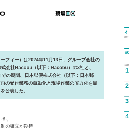
オ
E
フィー）は2024年11月13日、グループ会社の
式会社Hacobu（以下：Hacobu）の3社と、
1
31日までの期間、日本郵便株式会社（以下：日本郵
車両の受付業務の自動化と現場作業の省力化を目
2
とを公表した。
3
4
目指す
体制の確立が期待