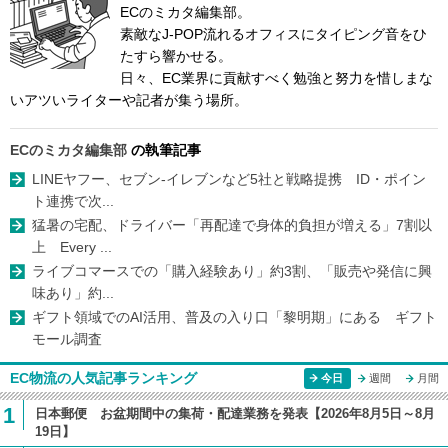
ECのミカタ編集部。
素敵なJ-POP流れるオフィスにタイピング音をひ
たすら響かせる。
日々、EC業界に貢献すべく勉強と努力を惜しまな
いアツいライターや記者が集う場所。
ECのミカタ編集部
の執筆記事
LINEヤフー、セブン-イレブンなど5社と戦略提携 ID・ポイン
ト連携で次...
猛暑の宅配、ドライバー「再配達で身体的負担が増える」7割以
上 Every ...
ライブコマースでの「購入経験あり」約3割、「販売や発信に興
味あり」約...
ギフト領域でのAI活用、普及の入り口「黎明期」にある ギフト
モール調査
EC物流の人気記事ランキング
今日
週間
月間
1
日本郵便 お盆期間中の集荷・配達業務を発表【2026年8月5日～8月
19日】