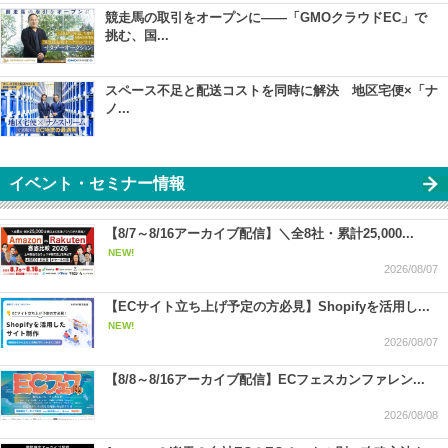
競走馬の取引をオープンに――「GMOクラウドEC」で
挑む、国...
スペース不足と配送コストを同時に解決 地区宅便×「ナ
ノ...
イベント・セミナー情報
【8/7～8/16アーカイブ配信】＼全8社・累計25,000...
NEW!
2026/08/07
【ECサイト立ち上げ予定の方必見】Shopifyを活用し...
NEW!
2026/08/07
【8/8～8/16アーカイブ配信】ECフェスカンファレン...
2026/08/08