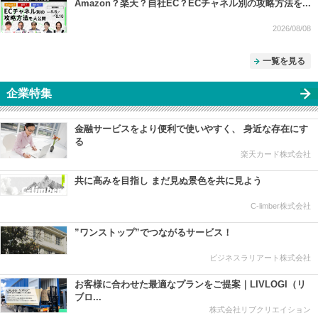
Amazon？楽天？自社EC？ECチャネル別の攻略方法を...
2026/08/08
一覧を見る
企業特集
金融サービスをより便利で使いやすく、 身近な存在にす
る
楽天カード株式会社
共に高みを目指し まだ見ぬ景色を共に見よう
C-limber株式会社
”ワンストップ”でつながるサービス！
ビジネスラリアート株式会社
お客様に合わせた最適なプランをご提案｜LIVLOGI（リ
ブロ...
株式会社リブクリエイション