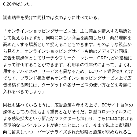
6,264%だった。
調査結果を受けて同社では次のように述べている。
「オンラインショッピングサービスは、主に商品を購入する場所と
して捉えられますが、同時に新しい商品を認知したり、商品理解を
高めたりする場所として捉えることもできます。そのような視点か
ら見ると、オンラインショッピングサイトも他のメディアと同様、
広告出稿媒体としてリーチやフリークエンシー、GRPなどの指標に
よって評価することができます。利用者の性年代によって、よく利
用するデバイスや、サービスも異なるため、ECサイト運営会社だけ
でなく、ブランド担当者もオンラインショッピングサービス上で広
告出稿する際には、ターゲットの各サービスの使い方などを考慮に
入れるべきでしょう」
同社も述べているように、広告施策を考える上で、ECサイト自体の
媒体としての特性もより重要となりそうだ。新型コロナウイルスに
よる感染拡大という新たなファクターも加わり、さらにECにおける
長期的なモバイルシフトが進むことによって、今まで以上に市場動
向に留意しつつ、パーソナライズされた戦略と施策が求められるこ