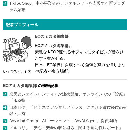
TikTok Shop、中小事業者のデジタルシフトを支援する新プログ
ラム始動
記者プロフィール
ECのミカタ編集部
ECのミカタ編集部。
素敵なJ-POP流れるオフィスにタイピング音をひ
たすら響かせる。
日々、EC業界に貢献すべく勉強と努力を惜しまな
いアツいライターや記者が集う場所。
ECのミカタ編集部
の執筆記事
楽天とジェイフロンティアが連携開始、オンラインでの「診療」
「服薬指...
日本郵便、「ビジネスデジタルアドレス」における緯度経度の登
録・共有...
AnyMind Group、AIエージェント「AnyAI Agent」提供開始
メルカリ、「安心・安全の取り組みに関する透明性レポート」