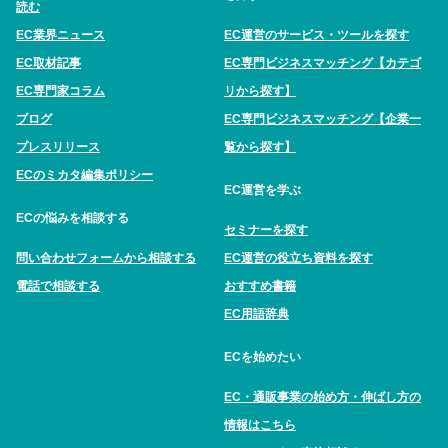
読む
EC業界ニュース
EC運営のサービス・ツールを探す
EC取材記事
EC専門ビジネスマッチング【カテゴ
EC専門家コラム
リから探す】
ブログ
EC専門ビジネスマッチング【企業一
プレスリリース
覧から探す】
ECのミカタ編集ポリシー
EC運営を学ぶ
ECの悩みを相談する
セミナーを探す
問い合わせフォームから相談する
EC運営の役立ち資料を探す
電話で相談する
おすすめ書籍
EC用語辞典
ECを始めたい
EC・通販事業の始め方・伸ばし方の
情報はこちら