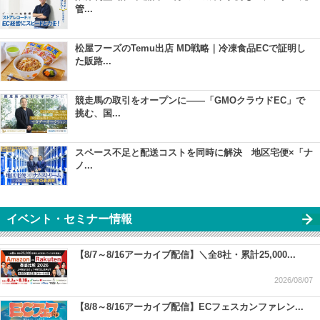
管...
松屋フーズのTemu出店 MD戦略｜冷凍食品ECで証明し
た販路...
競走馬の取引をオープンに――「GMOクラウドEC」で
挑む、国...
スペース不足と配送コストを同時に解決 地区宅便×「ナ
ノ...
イベント・セミナー情報
【8/7～8/16アーカイブ配信】＼全8社・累計25,000...
2026/08/07
【8/8～8/16アーカイブ配信】ECフェスカンファレン...