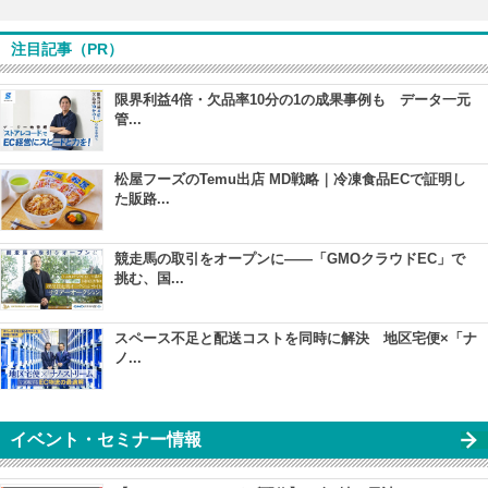
注目記事（PR）
限界利益4倍・欠品率10分の1の成果事例も データ一元
管...
松屋フーズのTemu出店 MD戦略｜冷凍食品ECで証明し
た販路...
競走馬の取引をオープンに――「GMOクラウドEC」で
挑む、国...
スペース不足と配送コストを同時に解決 地区宅便×「ナ
ノ...
イベント・セミナー情報