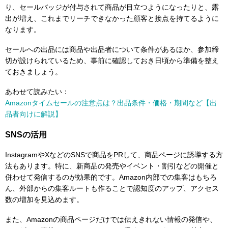
り、セールバッジが付与されて商品が目立つようになったりと、露
出が増え、これまでリーチできなかった顧客と接点を持てるように
なります。
セールへの出品には商品や出品者について条件があるほか、参加締
切が設けられているため、事前に確認しておき日頃から準備を整え
ておきましょう。
あわせて読みたい：
Amazonタイムセールの注意点は？出品条件・価格・期間など【出
品者向けに解説】
SNSの活用
InstagramやXなどのSNSで商品をPRして、商品ページに誘導する方
法もあります。特に、新商品の発売やイベント・割引などの開催と
併わせて発信するのが効果的です。Amazon内部での集客はもちろ
ん、外部からの集客ルートも作ることで認知度のアップ、アクセス
数の増加を見込めます。
また、Amazonの商品ページだけでは伝えきれない情報の発信や、