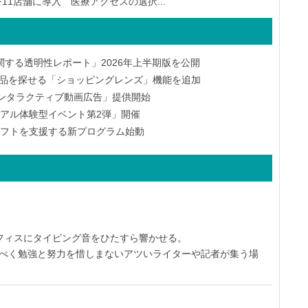
11店舗に導入 医療アクセスの選択...
する透明性レポート」2026年上半期版を公開
から商品を探せる「ショッピングレンズ」機能を追加
deo「インタラクティブ動画広告」提供開始
「リアル体験型イベント第2弾」開催
タルシフトを支援する新プログラム始動
オフィスにタイピング音をひたすら響かせる。
すべく勉強と努力を惜しまないアツいライターや記者が集う場