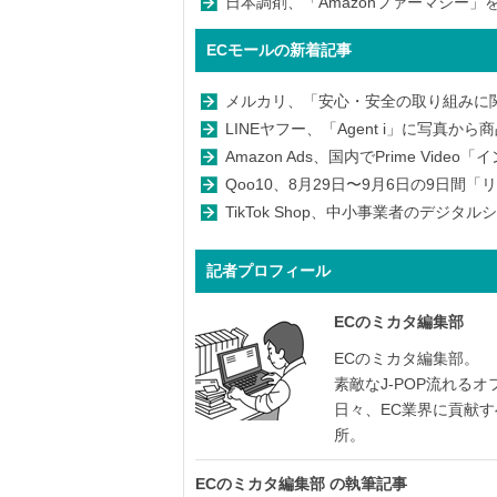
日本調剤、「Amazonファーマシー」を
ECモールの新着記事
メルカリ、「安心・安全の取り組みに関
LINEヤフー、「Agent i」に写真
Amazon Ads、国内でPrime Vi
Qoo10、8月29日〜9月6日の9日間
TikTok Shop、中小事業者のデジ
記者プロフィール
ECのミカタ編集部
ECのミカタ編集部。
素敵なJ-POP流れる
日々、EC業界に貢献
所。
ECのミカタ編集部
の執筆記事