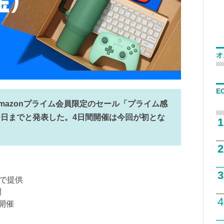
オ
E
日、Amazonプライム会員限定のセール「プライム感
10日までと発表した。4日間開催は今回が初とな
1
2
3
格で提供
開
4
開催