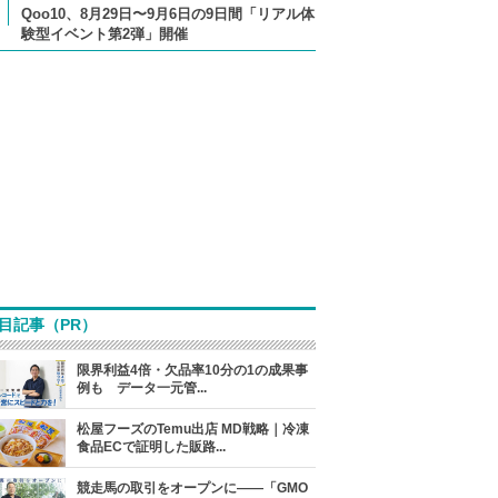
Qoo10、8月29日〜9月6日の9日間「リアル体
験型イベント第2弾」開催
目記事（PR）
限界利益4倍・欠品率10分の1の成果事
例も データ一元管...
松屋フーズのTemu出店 MD戦略｜冷凍
食品ECで証明した販路...
競走馬の取引をオープンに――「GMO