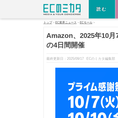
読む
トップ
EC業界ニュース
ECモール
Amazon、2025年
の4日間開催
最終更新日：
2025/09/17
ECのミカタ編集部