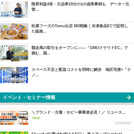
限界利益4倍・欠品率10分の1の成果事例も データ一元
管...
松屋フーズのTemu出店 MD戦略｜冷凍食品ECで証明し
た販路...
競走馬の取引をオープンに――「GMOクラウドEC」で
挑む、国...
スペース不足と配送コストを同時に解決 地区宅便×「ナ
ノ...
イベント・セミナー情報
＼ブランド・古着・ホビー事業者必見！／ リユース...
NEW!
2026/08/06