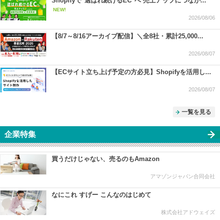
Shopifyで"選ばれ続けるEC"へ 売上アップにつなが...
NEW!
2026/08/06
【8/7～8/16アーカイブ配信】＼全8社・累計25,000...
2026/08/07
【ECサイト立ち上げ予定の方必見】Shopifyを活用し...
2026/08/07
一覧を見る
企業特集
買うだけじゃない、売るのもAmazon
アマゾンジャパン合同会社
なにこれ すげー こんなのはじめて
株式会社アドウェイズ