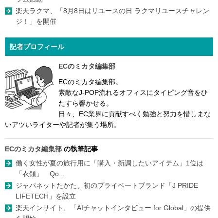
楽天ラクマ、「8月8日はリユースの日 ラクマリユースチャレン
ジ！」を開催
記者プロフィール
ECのミカタ編集部
ECのミカタ編集部。
素敵なJ-POP流れるオフィスにタイピング音をひ
たすら響かせる。
日々、EC業界に貢献すべく勉強と努力を惜しまな
いアツいライターや記者が集う場所。
ECのミカタ編集部
の執筆記事
働く女性が夏の旅行用に「購入・新調したいアイテム」1位は
「衣類」 Qo...
ジャパネットたかた、初のプライベートブランド「J PRIDE
LIFETECH」を設立
楽天インサイト、「AIチャットインタビュー for Global」の提供