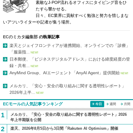
素敵なJ-POP流れるオフィスにタイピング音をひ
たすら響かせる。
日々、EC業界に貢献すべく勉強と努力を惜しまな
いアツいライターや記者が集う場所。
ECのミカタ編集部
の執筆記事
楽天とジェイフロンティアが連携開始、オンラインでの「診療」
「服薬指...
NEW!
日本郵便、「ビジネスデジタルアドレス」における緯度経度の登
録・共有...
NEW!
AnyMind Group、AIエージェント「AnyAI Agent」提供開始
NEW!
メルカリ、「安心・安全の取り組みに関する透明性レポート」
2026年上半...
NEW!
ECモールの人気記事ランキング
今日
週間
月間
1
メルカリ、「安心・安全の取り組みに関する透明性レポート」2026
年上半期版を公開
2
楽天、2026年8月5日から3日間「Rakuten AI Optimism」開催