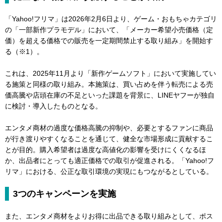
「Yahoo!フリマ」は2026年2月6日より、ゲーム・おもちゃカテゴリ
の「一部新作プラモデル」において、「メーカー希望小売価格（定
価）を超える価格での販売を一定期間禁止する取り組み」を開始す
る（※1）。
これは、2025年11月より「新作ゲームソフト」において実施してい
る施策と同様の取り組み。本施策は、買い占めを伴う転売による売
価高騰や店頭在庫の不足といった課題を背景に、LINEヤフーが独自
に検討・導入したものとなる。
エンタメ商材の過度な価格高騰の抑制や、必要とするファンに商品
が行き渡りやすくなることを通じて、健全な市場形成に貢献するこ
とが目的。購入希望者は過度な高値化の影響を受けにくくなるほ
か、出品者にとっても適正価格での取引が促進される。「Yahoo!フ
リマ」における、公正な取引環境の実現にもつながるとしている。
3つのキャンペーンを実施
また、エンタメ商材をよりお得に出品できる取り組みとして、ポス