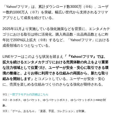
「Yahoo!フリマ」は、累計ダウンロード数3000万（※6）、ユーザ
ー数約1000万人（※7）を突破。幅広い世代から支持されるフリマ
アプリとして成長を続けている。
2025年11月より実施している強化施策などを背景に、エンタメカテ
ゴリにおける取引は特に活発化。購入商品数・出品商品数ともに昨
年比で200%以上拡大（※8）するなど、「Yahoo!フリマ」における
成長領域の１つとなっている。
LINEヤフーはこのような状況を踏まえ
「『Yahoo!フリマ』では、
拡大を続けるエンタメカテゴリにおける売買体験の向上をより重要
な注力領域として位置づけ、ユーザーが安全・安心に取引できる環
境の整備と、よりお得に利用できる仕組みの両面から、新たな取り
組みを開始します」
とコメントしている。ユーザーが安全・安心
に、売買を楽しめる仕組みづくりのさらなる強化が期待される。
※1：
一部プラモデルの詳細はこちら
※2：ネコポス、ゆうパケット、ゆうパケットポスト、ゆうパケットポストminiが対
象。
※3：「ゲーム、おもちゃ」「楽器、手芸、コレクション」が対象。