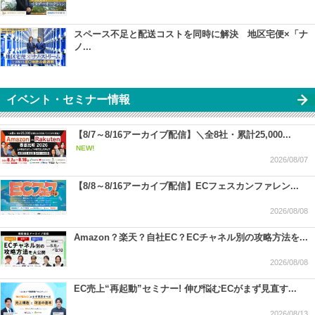
スペース不足と配送コストを同時に解決 地区宅便×「ナ
ノ...
イベント・セミナー情報
【8/7～8/16アーカイブ配信】＼全8社・累計25,000...
NEW!
2026/08/07
【8/8～8/16アーカイブ配信】ECフェスカンファレン...
2026/08/08
Amazon？楽天？自社EC？ECチャネル別の攻略方法を...
2026/08/08
EC売上“再起動”セミナー! 伸び悩むECがまず見直す...
2026/08/13