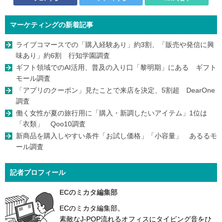
マーケティングの新着記事
ライブコマースでの「購入経験あり」約3割、「販売や発信に興
味あり」約6割 行知学園調査
ギフト領域でのAI活用、普及の入り口「黎明期」にある ギフト
モール調査
「アプリのクーポン」見たことで来店を決定、5割超 DearOne
調査
働く女性が夏の旅行用に「購入・新調したいアイテム」1位は
「衣類」 Qoo10調査
新商品を購入しやすい条件「お試し価格」「小容量」 あるるモ
ール調査
記者プロフィール
ECのミカタ編集部
ECのミカタ編集部。
素敵なJ-POP流れるオフィスにタイピング音をひ