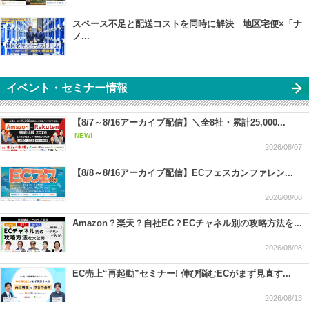
スペース不足と配送コストを同時に解決 地区宅便×「ナ
ノ...
イベント・セミナー情報
【8/7～8/16アーカイブ配信】＼全8社・累計25,000...
NEW!
2026/08/07
【8/8～8/16アーカイブ配信】ECフェスカンファレン...
2026/08/08
Amazon？楽天？自社EC？ECチャネル別の攻略方法を...
2026/08/08
EC売上“再起動”セミナー! 伸び悩むECがまず見直す...
2026/08/13