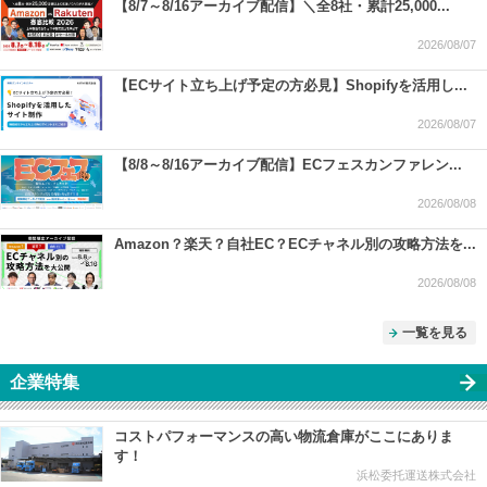
【8/7～8/16アーカイブ配信】＼全8社・累計25,000...
2026/08/07
【ECサイト立ち上げ予定の方必見】Shopifyを活用し...
2026/08/07
【8/8～8/16アーカイブ配信】ECフェスカンファレン...
2026/08/08
Amazon？楽天？自社EC？ECチャネル別の攻略方法を...
2026/08/08
一覧を見る
企業特集
コストパフォーマンスの高い物流倉庫がここにありま
す！
浜松委托運送株式会社