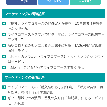
シェアする
ツイートする
noteで書く
マーケティングの関連記事
宝島社とライブコマースのTAGsAPIが提携 EC事業者は複数チ
ャネルでの配...
ライブコマースをスマホで配信可能に。ライブコマース配信専用
アプリ「T...
新型コロナ感染拡大による売上減少に対応 TAGsAPIが実店舗
向けにライブ...
【ビックカメラ.com×ライブコマース】ビックカメラがクラウド
型サービス...
【Moffly】こどもだってライブコマースで買う時代
マーケティングの新着記事
ライブコマースでの「購入経験あり」約3割、「販売や発信に興
味あり」約6割 行知学園調査
ギフト領域でのAI活用、普及の入り口「黎明期」にある ギフト
モール調査