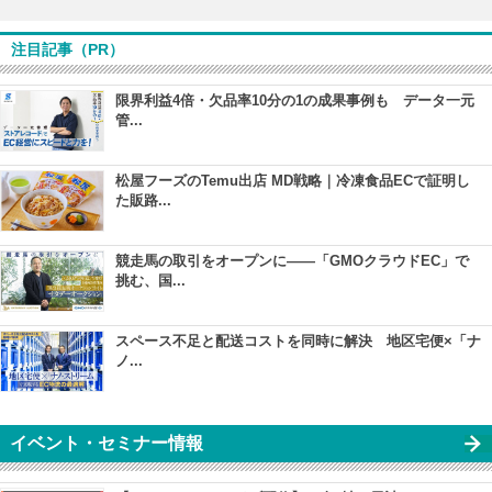
注目記事（PR）
限界利益4倍・欠品率10分の1の成果事例も データ一元
管...
松屋フーズのTemu出店 MD戦略｜冷凍食品ECで証明し
た販路...
競走馬の取引をオープンに――「GMOクラウドEC」で
挑む、国...
スペース不足と配送コストを同時に解決 地区宅便×「ナ
ノ...
イベント・セミナー情報