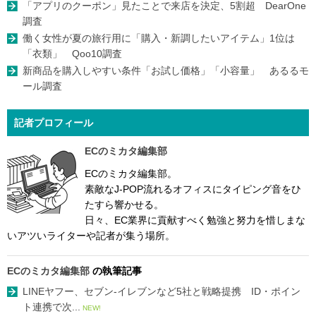
「アプリのクーポン」見たことで来店を決定、5割超 DearOne
調査
働く女性が夏の旅行用に「購入・新調したいアイテム」1位は
「衣類」 Qoo10調査
新商品を購入しやすい条件「お試し価格」「小容量」 あるるモ
ール調査
記者プロフィール
ECのミカタ編集部
ECのミカタ編集部。
素敵なJ-POP流れるオフィスにタイピング音をひ
たすら響かせる。
日々、EC業界に貢献すべく勉強と努力を惜しまな
いアツいライターや記者が集う場所。
ECのミカタ編集部
の執筆記事
LINEヤフー、セブン-イレブンなど5社と戦略提携 ID・ポイン
ト連携で次...
NEW!