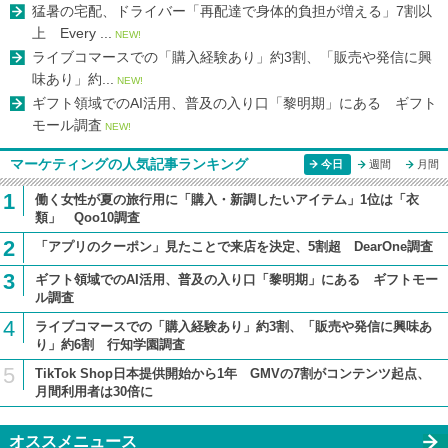
猛暑の宅配、ドライバー「再配達で身体的負担が増える」7割以
上 Every ...
NEW!
ライブコマースでの「購入経験あり」約3割、「販売や発信に興
味あり」約...
NEW!
ギフト領域でのAI活用、普及の入り口「黎明期」にある ギフト
モール調査
NEW!
マーケティングの人気記事ランキング
今日
週間
月間
1
働く女性が夏の旅行用に「購入・新調したいアイテム」1位は「衣
類」 Qoo10調査
2
「アプリのクーポン」見たことで来店を決定、5割超 DearOne調査
3
ギフト領域でのAI活用、普及の入り口「黎明期」にある ギフトモー
ル調査
4
ライブコマースでの「購入経験あり」約3割、「販売や発信に興味あ
り」約6割 行知学園調査
5
TikTok Shop日本提供開始から1年 GMVの7割がコンテンツ起点、
月間利用者は30倍に
オススメニュース