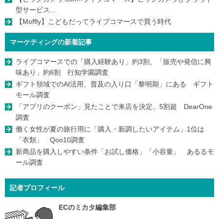
型サービス...
【Moffly】こどもだってライブコマースで買う時代
マーケティングの新着記事
ライブコマースでの「購入経験あり」約3割、「販売や発信に興
味あり」約6割 行知学園調査
ギフト領域でのAI活用、普及の入り口「黎明期」にある ギフト
モール調査
「アプリのクーポン」見たことで来店を決定、5割超 DearOne
調査
働く女性が夏の旅行用に「購入・新調したいアイテム」1位は
「衣類」 Qoo10調査
新商品を購入しやすい条件「お試し価格」「小容量」 あるるモ
ール調査
記者プロフィール
ECのミカタ編集部