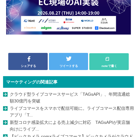
シェアする
ツイートする
noteで書く
マーケティングの関連記事
クラウド型ライブコマースサービス「TAGsAPI」、年間流通総
額30億円を突破
ライブコマースをスマホで配信可能に。ライブコマース配信専用
アプリ「T...
新型コロナ感染拡大による売上減少に対応 TAGsAPIが実店舗
向けにライブ...
【ビックカメラ.com×ライブコマース】ビックカメラがクラウド