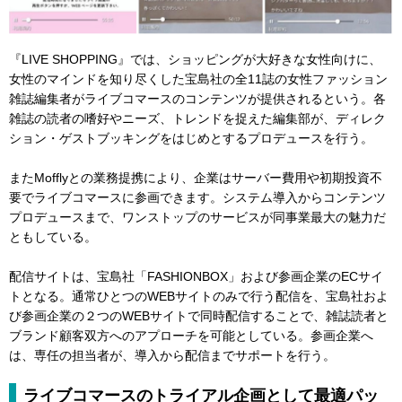
『LIVE SHOPPING』では、ショッピングが大好きな女性向けに、
女性のマインドを知り尽くした宝島社の全11誌の女性ファッション
雑誌編集者がライブコマースのコンテンツが提供されるという。各
雑誌の読者の嗜好やニーズ、トレンドを捉えた編集部が、ディレク
ション・ゲストブッキングをはじめとするプロデュースを行う。
またMofflyとの業務提携により、企業はサーバー費用や初期投資不
要でライブコマースに参画できます。システム導入からコンテンツ
プロデュースまで、ワンストップのサービスが同事業最大の魅力だ
ともしている。
配信サイトは、宝島社「FASHIONBOX」および参画企業のECサイ
トとなる。通常ひとつのWEBサイトのみで行う配信を、宝島社およ
び参画企業の２つのWEBサイトで同時配信することで、雑誌読者と
ブランド顧客双方へのアプローチを可能としている。参画企業へ
は、専任の担当者が、導入から配信までサポートを行う。
ライブコマースのトライアル企画として最適パッ