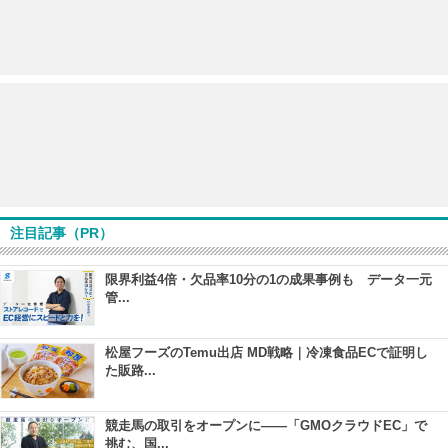
注目記事（PR）
限界利益4倍・欠品率10分の1の成果事例も データ一元
管...
松屋フーズのTemu出店 MD戦略｜冷凍食品ECで証明し
た販路...
競走馬の取引をオープンに――「GMOクラウドEC」で
挑む、国...