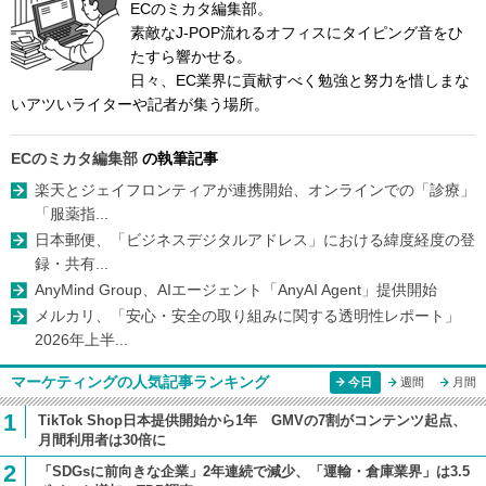
ECのミカタ編集部。
素敵なJ-POP流れるオフィスにタイピング音をひ
たすら響かせる。
日々、EC業界に貢献すべく勉強と努力を惜しまな
いアツいライターや記者が集う場所。
ECのミカタ編集部
の執筆記事
楽天とジェイフロンティアが連携開始、オンラインでの「診療」
「服薬指...
日本郵便、「ビジネスデジタルアドレス」における緯度経度の登
録・共有...
AnyMind Group、AIエージェント「AnyAI Agent」提供開始
メルカリ、「安心・安全の取り組みに関する透明性レポート」
2026年上半...
マーケティングの人気記事ランキング
今日
週間
月間
1
TikTok Shop日本提供開始から1年 GMVの7割がコンテンツ起点、
月間利用者は30倍に
2
「SDGsに前向きな企業」2年連続で減少、「運輸・倉庫業界」は3.5