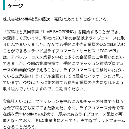
ケージ
株式会社Moffly社長の藤次一嘉氏は次のように述べている。
「宝島社と共同事業『LIVE SHOPPING』を開始することができ、
大変嬉しく思います。弊社は2017年の創業以来ライブコマースに取
り組んでまいりました。なかでも手軽に小売企業様のECに組み込む
ことができるクラウド型ライブコマース・サービス『TAGsAPI』
は、アパレル・コスメ業界を中心に多くの企業様にご利用いただい
てきました。今回の業務提携で、手軽にファッション雑誌プロデュ
ースの動画配信が行えることは、ライブコマースをご検討いただい
ている企業様のトライアル企画としては最適なパッケージだと思っ
ています。今後はさらに集客面でも参画企業様のお力になれるよう
取り組んでまいりますので、ご期待ください」
宝島社といえば、ファッションを中心にカルチャーの分野でも様々
な金字塔を打ち立ててきた版元だ。今回、ライブコマース分野で存
在感を示すMofflyとの提携で、厚みのあるライブコマース配信が可
能となっており、各EC事業者にとっても、有力なプラットフォーム
となることだろう。