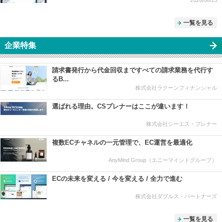
2026/08/13
一覧を見る
企業特集
請求書発行から代金回収まですべての請求業務を代行す
るB...
株式会社ラクーンフィナンシャル
選ばれる理由。CSプレナーはここが違います！
株式会社シーエス・プレナー
複数ECチャネルの一元管理で、EC運営を最適化
AnyMind Group（エニーマインドグループ）
ECの未来を変える / 今を変える / 全力で進む
株式会社ダブルス・パートナーズ
一覧を見る