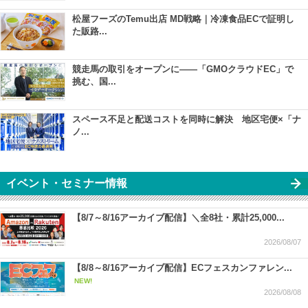
松屋フーズのTemu出店 MD戦略｜冷凍食品ECで証明し
た販路...
競走馬の取引をオープンに――「GMOクラウドEC」で
挑む、国...
スペース不足と配送コストを同時に解決 地区宅便×「ナ
ノ...
イベント・セミナー情報
【8/7～8/16アーカイブ配信】＼全8社・累計25,000...
2026/08/07
【8/8～8/16アーカイブ配信】ECフェスカンファレン...
NEW!
2026/08/08