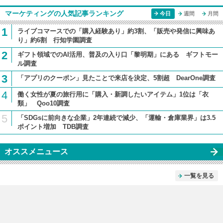
マーケティングの人気記事ランキング
今日
週間
月間
1
ライブコマースでの「購入経験あり」約3割、「販売や発信に興味あ
り」約6割 行知学園調査
2
ギフト領域でのAI活用、普及の入り口「黎明期」にある ギフトモー
ル調査
3
「アプリのクーポン」見たことで来店を決定、5割超 DearOne調査
4
働く女性が夏の旅行用に「購入・新調したいアイテム」1位は「衣
類」 Qoo10調査
5
「SDGsに前向きな企業」2年連続で減少、「運輸・倉庫業界」は3.5
ポイント増加 TDB調査
オススメニュース
一覧を見る