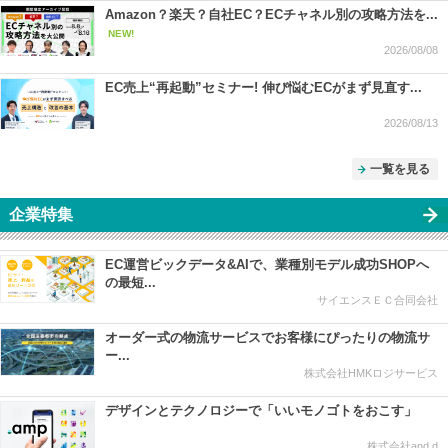
Amazon？楽天？自社EC？ECチャネル別の攻略方法を...
NEW!
2026/08/08
EC売上“再起動”セミナー! 伸び悩むECがまず見直す...
2026/08/13
一覧を見る
企業特集
EC運営ビックデータ&AIで、業種別モデル成功SHOPへ
の最短...
サイエンスＥＣ合同会社
オーダー式の物流サービスでお客様にぴったりの物流サ
ー...
株式会社HMKロジサービス
デザインとテクノロジーで「いいモノゴトをおこす」
株式会社and.d