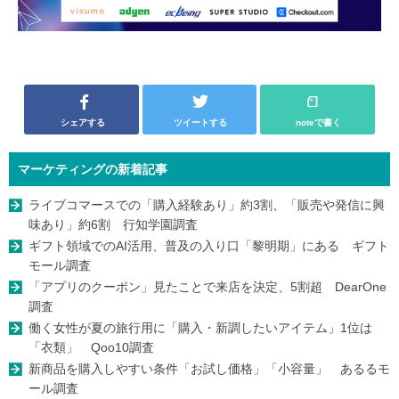
シェアする
ツイートする
noteで書く
マーケティングの新着記事
ライブコマースでの「購入経験あり」約3割、「販売や発信に興
味あり」約6割 行知学園調査
ギフト領域でのAI活用、普及の入り口「黎明期」にある ギフト
モール調査
「アプリのクーポン」見たことで来店を決定、5割超 DearOne
調査
働く女性が夏の旅行用に「購入・新調したいアイテム」1位は
「衣類」 Qoo10調査
新商品を購入しやすい条件「お試し価格」「小容量」 あるるモ
ール調査