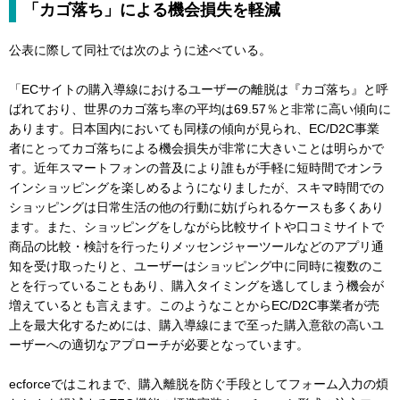
「カゴ落ち」による機会損失を軽減
公表に際して同社では次のように述べている。
「ECサイトの購入導線におけるユーザーの離脱は『カゴ落ち』と呼
ばれており、世界のカゴ落ち率の平均は69.57％と非常に高い傾向に
あります。日本国内においても同様の傾向が見られ、EC/D2C事業
者にとってカゴ落ちによる機会損失が非常に大きいことは明らかで
す。近年スマートフォンの普及により誰もが手軽に短時間でオンラ
インショッピングを楽しめるようになりましたが、スキマ時間での
ショッピングは日常生活の他の行動に妨げられるケースも多くあり
ます。また、ショッピングをしながら比較サイトや口コミサイトで
商品の比較・検討を行ったりメッセンジャーツールなどのアプリ通
知を受け取ったりと、ユーザーはショッピング中に同時に複数のこ
とを行っていることもあり、購入タイミングを逃してしまう機会が
増えているとも言えます。このようなことからEC/D2C事業者が売
上を最大化するためには、購入導線にまで至った購入意欲の高いユ
ーザーへの適切なアプローチが必要となっています。
ecforceではこれまで、購入離脱を防ぐ手段としてフォーム入力の煩