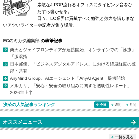
素敵なJ-POP流れるオフィスにタイピング音をひ
たすら響かせる。
日々、EC業界に貢献すべく勉強と努力を惜しまな
いアツいライターや記者が集う場所。
ECのミカタ編集部
の執筆記事
楽天とジェイフロンティアが連携開始、オンラインでの「診療」
「服薬指...
日本郵便、「ビジネスデジタルアドレス」における緯度経度の登
録・共有...
AnyMind Group、AIエージェント「AnyAI Agent」提供開始
メルカリ、「安心・安全の取り組みに関する透明性レポート」
2026年上半...
決済の人気記事ランキング
今日
週間
月間
オススメニュース
一覧を見る