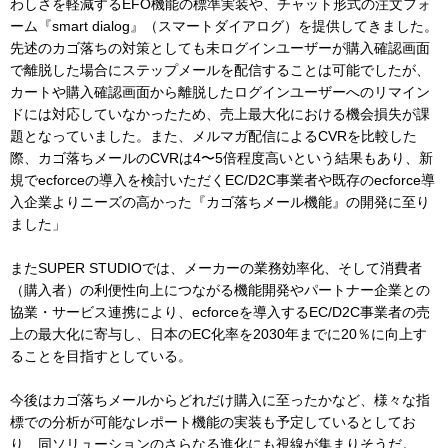
わしさを軽減するEFO機能の標準実装や、チャット形式の注文フォ
ーム『smart dialog』（スマートダイアログ）を提供してきました。
先述のカゴ落ちの対策としても未ログインユーザーが購入確認画面
で離脱した場合にステップメールを配信することは可能でしたが、
カートや購入確認画面から離脱したログインユーザーへのリマイン
ドには対応していなかったため、売上最大化における機会損失が課
題となっていました。また、メルマガ配信によるCVRを比較した
際、カゴ落ちメールのCVRは4〜5倍程度高いという結果もあり、新
規でecforceの導入を検討いただくEC/D2C事業者や既存のecforce導
入企業よりニーズの高かった『カゴ落ちメール機能』の開発に至り
ました」
またSUPER STUDIOでは、メーカーの業務効率化、そして消費者
（購入者）の利便性向上につながる機能開発やパートナー企業との
協業・サービス連携により、ecforceを導入するEC/D2C事業者の売
上の最大化に寄与し、日本のEC化率を2030年までに20％に向上す
ることを目指すとしている。
今後はカゴ落ちメールからどれだけ購入に至ったかなど、様々な指
標での分析が可能なレポート機能の実装も予定しているとしてお
り、同ソリューションのさらなる進化にも視線が集まりそうだ。