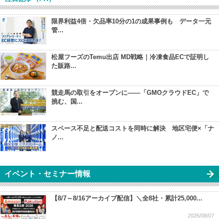
限界利益4倍・欠品率10分の1の成果事例も データ一元
管...
松屋フーズのTemu出店 MD戦略｜冷凍食品ECで証明し
た販路...
競走馬の取引をオープンに――「GMOクラウドEC」で
挑む、国...
スペース不足と配送コストを同時に解決 地区宅便×「ナ
ノ...
イベント・セミナー情報
【8/7～8/16アーカイブ配信】＼全8社・累計25,000...
2026/08/07