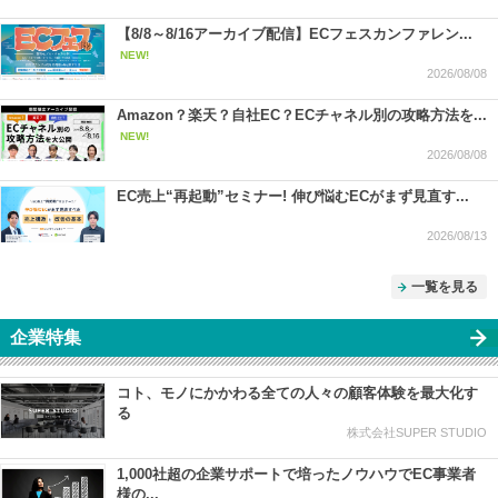
【8/8～8/16アーカイブ配信】ECフェスカンファレン...
NEW!
2026/08/08
Amazon？楽天？自社EC？ECチャネル別の攻略方法を...
NEW!
2026/08/08
EC売上“再起動”セミナー! 伸び悩むECがまず見直す...
2026/08/13
一覧を見る
企業特集
コト、モノにかかわる全ての人々の顧客体験を最大化す
る
株式会社SUPER STUDIO
1,000社超の企業サポートで培ったノウハウでEC事業者
様の...