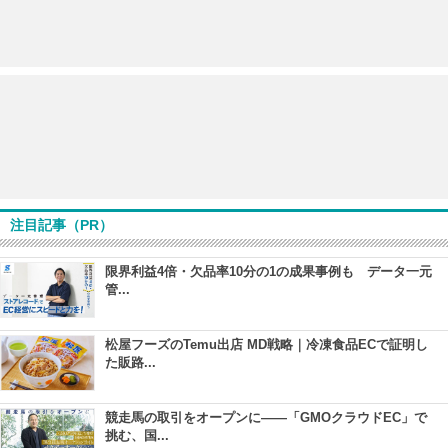
注目記事（PR）
限界利益4倍・欠品率10分の1の成果事例も データ一元
管...
松屋フーズのTemu出店 MD戦略｜冷凍食品ECで証明し
た販路...
競走馬の取引をオープンに――「GMOクラウドEC」で
挑む、国...