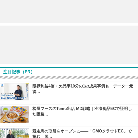
注目記事（PR）
限界利益4倍・欠品率10分の1の成果事例も データ一元
管...
松屋フーズのTemu出店 MD戦略｜冷凍食品ECで証明し
た販路...
競走馬の取引をオープンに――「GMOクラウドEC」で
挑む、国...