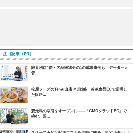
注目記事（PR）
限界利益4倍・欠品率10分の1の成果事例も データ一元
管...
松屋フーズのTemu出店 MD戦略｜冷凍食品ECで証明し
た販路...
競走馬の取引をオープンに――「GMOクラウドEC」で
挑む、国...
スペース不足と配送コストを同時に解決 地区宅便×「ナ