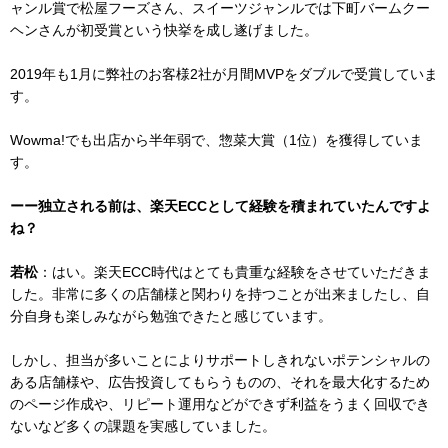
ャンル賞で松屋フーズさん、スイーツジャンルでは下町バームクー
ヘンさんが初受賞という快挙を成し遂げました。
2019年も1月に弊社のお客様2社が月間MVPをダブルで受賞していま
す。
Wowma!でも出店から半年弱で、惣菜大賞（1位）を獲得していま
す。
ーー独立される前は、楽天ECCとして経験を積まれていたんですよ
ね？
若松
：はい。楽天ECC時代はとても貴重な経験をさせていただきま
した。非常に多くの店舗様と関わりを持つことが出来ましたし、自
分自身も楽しみながら勉強できたと感じています。
しかし、担当が多いことによりサポートしきれないポテンシャルの
ある店舗様や、広告投資してもらうものの、それを最大化するため
のページ作成や、リピート運用などができず利益をうまく回収でき
ないなど多くの課題を実感していました。