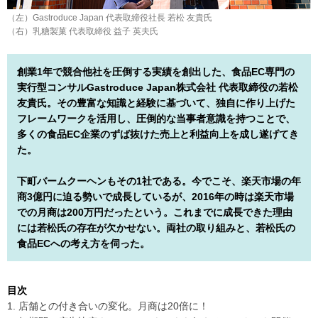
（左）Gastroduce Japan 代表取締役社長 若松 友貴氏
（右）乳糖製菓 代表取締役 益子 英夫氏
創業1年で競合他社を圧倒する実績を創出した、食品EC専門の
実行型コンサルGastroduce Japan株式会社 代表取締役の若松
友貴氏。その豊富な知識と経験に基づいて、独自に作り上げた
フレームワークを活用し、圧倒的な当事者意識を持つことで、
多くの食品EC企業のずば抜けた売上と利益向上を成し遂げてき
た。
下町バームクーヘンもその1社である。今でこそ、楽天市場の年
商3億円に迫る勢いで成長しているが、2016年の時は楽天市場
での月商は200万円だったという。これまでに成長できた理由
には若松氏の存在が欠かせない。両社の取り組みと、若松氏の
食品ECへの考え方を伺った。
目次
1. 店舗との付き合いの変化。月商は20倍に！