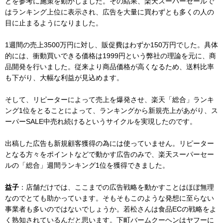
どを参考に施策を動かしました。その結果、楽天スーパーセールで
はランキング上位に表示され、広告を大量に買わずとも多くの人の
目に止まるようになりました。
1週間の売上3500万円に対し、販促費はわずか150万円でした。具体
的には、衝動買いできる価格は1999円という弊社の理論を元に、商
品開発を行いました。従来より商品価格が高くなるため、送料比率
も下がり、大幅な利益が見込めます。
そして、リピーターによって売上を爆発させ、楽天「総合」ランキ
ング1位をとることによって、ランキングから新規売上があがり、ス
ーパーSALE中売れ続けるというサイクルを実現したのです。
出稿した広告も新規顧客獲得の為には使っていません。リピーター
となる方々をポイントなどで動かす広告のみで、楽天スーパーセー
ルの「総合」週間ランキング1位を獲得できました。
益子
：店舗だけでは、ここまでの広告戦略を動かすことはほぼ無理
なのでとても助かっています。そもそもこのような発想に至らない
事業者も多いのではないでしょうか。若松さんは食品ECの戦略をよ
く熟知されているんだと思います。下町バームクーヘンはヤフーに