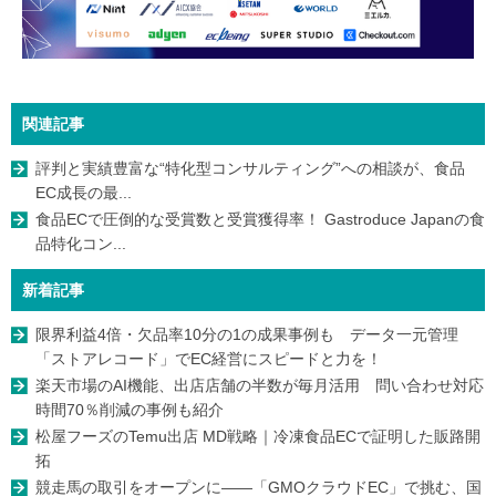
関連記事
評判と実績豊富な“特化型コンサルティング”への相談が、食品
EC成長の最...
食品ECで圧倒的な受賞数と受賞獲得率！ Gastroduce Japanの食
品特化コン...
新着記事
限界利益4倍・欠品率10分の1の成果事例も データ一元管理
「ストアレコード」でEC経営にスピードと力を！
楽天市場のAI機能、出店店舗の半数が毎月活用 問い合わせ対応
時間70％削減の事例も紹介
松屋フーズのTemu出店 MD戦略｜冷凍食品ECで証明した販路開
拓
競走馬の取引をオープンに――「GMOクラウドEC」で挑む、国