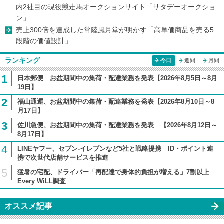
内2社目の現役競走馬オークションサイト「サタデーオークショ
ン」
売上300倍を達成した常陸風月堂が明かす「高単価商品を売る5
段階の価値設計」
ランキング
今日
週間
月間
1
日本郵便 お盆期間中の集荷・配達業務を発表【2026年8月5日～8月
19日】
2
福山通運、お盆期間中の集荷・配達業務を発表【2026年8月10日～8
月17日】
3
佐川急便、お盆期間中の集荷・配達業務を発表 【2026年8月12日～
8月17日】
4
LINEヤフー、セブン-イレブンなど5社と戦略提携 ID・ポイント連
携で次世代店舗サービスを推進
5
猛暑の宅配、ドライバー「再配達で身体的負担が増える」7割以上
Every WiLL調査
オススメ記事