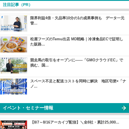
注目記事（PR）
限界利益4倍・欠品率10分の1の成果事例も データ一元
管...
松屋フーズのTemu出店 MD戦略｜冷凍食品ECで証明し
た販路...
競走馬の取引をオープンに――「GMOクラウドEC」で
挑む、国...
スペース不足と配送コストを同時に解決 地区宅便×「ナ
ノ...
イベント・セミナー情報
【8/7～8/16アーカイブ配信】＼全8社・累計25,000...