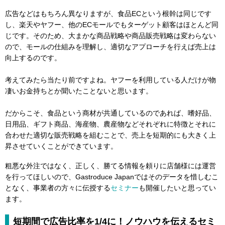
広告などはもちろん異なりますが、食品ECという根幹は同じです
し、楽天やヤフー、他のECモールでもターゲット顧客はほとんど同
じです。そのため、大まかな商品戦略や商品販売戦略は変わらない
ので、モールの仕組みを理解し、適切なアプローチを行えば売上は
向上するのです。
考えてみたら当たり前ですよね。ヤフーを利用している人だけが物
凄いお金持ちとか聞いたことないと思います。
だからこそ、食品という商材が共通しているのであれば、嗜好品、
日用品、ギフト商品、海産物、農産物などそれぞれに特徴とそれに
合わせた適切な販売戦略を組むことで、売上を短期的にも大きく上
昇させていくことができています。
粗悪な外注ではなく、正しく、勝てる情報を頼りに店舗様には運営
を行ってほしいので、Gastroduce Japanではそのデータを惜しむこ
となく、事業者の方々に伝授する
セミナー
も開催したいと思ってい
ます。
短期間で広告比率を1/4に！ノウハウを伝えるセミ