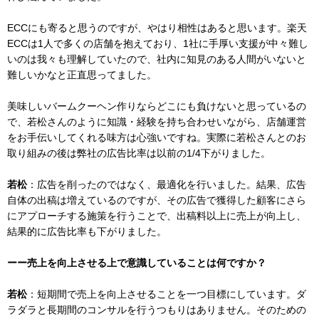
ECCにも寄ると思うのですが、やはり相性はあると思います。楽天
ECCは1人で多くの店舗を抱えており、1社に手厚い支援が中々難し
いのは我々も理解していたので、社内に知見のある人間がいないと
難しいかなと正直思ってました。
美味しいバームクーヘン作りならどこにも負けないと思っているの
で、若松さんのように知識・経験を持ち合わせいながら、店舗運営
をお手伝いしてくれる味方は心強いですね。実際に若松さんとのお
取り組みの後は弊社の広告比率は以前の1/4下がりました。
若松
：広告を削ったのではなく、最適化を行いました。結果、広告
自体の出稿は増えているのですが、その広告で獲得した顧客にさら
にアプローチする施策を行うことで、出稿料以上に売上が向上し、
結果的に広告比率も下がりました。
ーー売上を向上させる上で意識していることは何ですか？
若松
：短期間で売上を向上させることを一つ目標にしています。ダ
ラダラと長期間のコンサルを行うつもりはありません。そのための