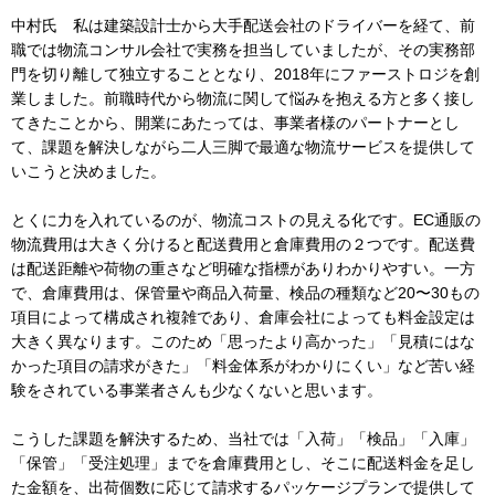
中村氏 私は建築設計士から大手配送会社のドライバーを経て、前
職では物流コンサル会社で実務を担当していましたが、その実務部
門を切り離して独立することとなり、2018年にファーストロジを創
業しました。前職時代から物流に関して悩みを抱える方と多く接し
てきたことから、開業にあたっては、事業者様のパートナーとし
て、課題を解決しながら二人三脚で最適な物流サービスを提供して
いこうと決めました。
とくに力を入れているのが、物流コストの見える化です。EC通販の
物流費用は大きく分けると配送費用と倉庫費用の２つです。配送費
は配送距離や荷物の重さなど明確な指標がありわかりやすい。一方
で、倉庫費用は、保管量や商品入荷量、検品の種類など20〜30もの
項目によって構成され複雑であり、倉庫会社によっても料金設定は
大きく異なります。このため「思ったより高かった」「見積にはな
かった項目の請求がきた」「料金体系がわかりにくい」など苦い経
験をされている事業者さんも少なくないと思います。
こうした課題を解決するため、当社では「入荷」「検品」「入庫」
「保管」「受注処理」までを倉庫費用とし、そこに配送料金を足し
た金額を、出荷個数に応じて請求するパッケージプランで提供して