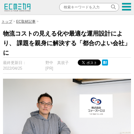
トップ
EC取材記事
物流コストの見える化や最適な運用設計によ
り、 課題を親身に解決する「都合のよい会社」
に
最終更新日：
野中 真規子
2022/04/25
[PR]