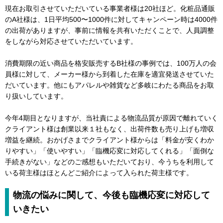
現在お取引させていただいている事業者様は20社ほど。化粧品通販
のA社様は、1日平均500〜1000件に対してキャンペーン時は4000件
の出荷がありますが、事前に情報を共有いただくことで、人員調整
をしながら対応させていただいています。
消費期限の近い商品を格安販売するB社様の事例では、100万人の会
員様に対して、メーカー様から到着した在庫を適宜発送させていた
だいています。他にもアパレルや雑貨など多岐にわたる商品をお取
り扱いしています。
今年4期目となりますが、当社責による物流品質が原因で離れていく
クライアント様は創業以来１社もなく、出荷件数も売り上げも増収
増益を継続。おかげさまでクライアント様からは「料金が安くわか
りやすい」「使いやすい」「臨機応変に対応してくれる」「面倒な
手続きがない」などのご感想もいただいており、今うちを利用して
いる荷主様はほとんどご紹介によって入られた荷主様です。
物流の悩みに関して、今後も臨機応変に対応して
いきたい