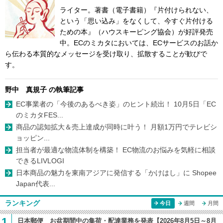
ライター。著書（電子書籍）『片付けられない、
という「思い込み」をなくして、今すぐ片付ける
ための本』（ハウスキーピング協会）が好評発売
中。ECのミカタにおいては、ECサービスのお話か
ら伝わる本質的なメッセージを受け取り、拡散することが歓びで
す。
野中 真規子 の執筆記事
EC事業者の「今後のあるべき姿」のヒント続出！ 10月5日「EC
のミカタFES...
商品の認知拡大＆売上達成が同時に叶う！ 月額1万円でテレビシ
ョッピン...
担当者が最適な物流体制を構築！ EC物流のお悩みを気軽に相談
できるLIVLOGI
日本商品の魅力を東南アジアに発信する「かけはし」に Shopee
Japan代表...
ランキング
今日
週間
月間
1
日本郵便 お盆期間中の集荷・配達業務を発表【2026年8月5日～8月