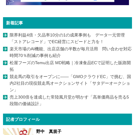
新着記事
限界利益4倍・欠品率10分の1の成果事例も データ一元管理
「ストアレコード」でEC経営にスピードと力を！
楽天市場のAI機能、出店店舗の半数が毎月活用 問い合わせ対応
時間70％削減の事例も紹介
松屋フーズのTemu出店 MD戦略｜冷凍食品ECで証明した販路開
拓
競走馬の取引をオープンに――「GMOクラウドEC」で挑む、国
内2社目の現役競走馬オークションサイト「サタデーオークショ
ン」
売上300倍を達成した常陸風月堂が明かす「高単価商品を売る5
段階の価値設計」
記者プロフィール
野中 真規子