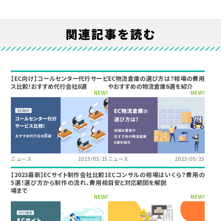
関連記事を読む
【EC向け】コールセンター代行サービ
EC物流倉庫の選び方は？相場の費用
ス比較！おすすめ代行会社8選
やおすすめの物流倉庫6選を紹介
NEW!
NEW!
ニュース
2023/05/25
ニュース
2023/05/25
【2023最新】ECサイト制作会社比較1
ECコンサルの相場はいくら？費用の
5選！選び方から制作の流れ、費用相
目安と対応範囲を解説
場まで
NEW!
NEW!