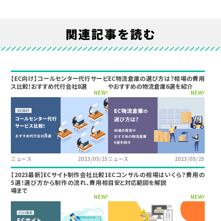
関連記事を読む
【EC向け】コールセンター代行サービ
EC物流倉庫の選び方は？相場の費用
ス比較！おすすめ代行会社8選
やおすすめの物流倉庫6選を紹介
NEW!
NEW!
ニュース
2023/05/25
ニュース
2023/05/25
【2023最新】ECサイト制作会社比較1
ECコンサルの相場はいくら？費用の
5選！選び方から制作の流れ、費用相
目安と対応範囲を解説
場まで
NEW!
NEW!