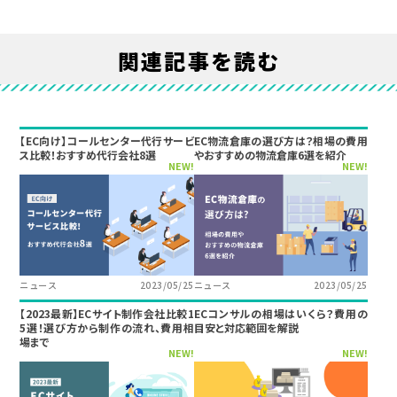
関連記事を読む
【EC向け】コールセンター代行サービ
EC物流倉庫の選び方は？相場の費用
ス比較！おすすめ代行会社8選
やおすすめの物流倉庫6選を紹介
NEW!
NEW!
ニュース
2023/05/25
ニュース
2023/05/25
【2023最新】ECサイト制作会社比較1
ECコンサルの相場はいくら？費用の
5選！選び方から制作の流れ、費用相
目安と対応範囲を解説
場まで
NEW!
NEW!