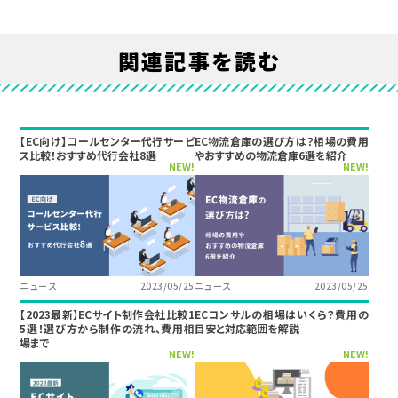
関連記事を読む
【EC向け】コールセンター代行サービ
EC物流倉庫の選び方は？相場の費用
ス比較！おすすめ代行会社8選
やおすすめの物流倉庫6選を紹介
NEW!
NEW!
ニュース
2023/05/25
ニュース
2023/05/25
【2023最新】ECサイト制作会社比較1
ECコンサルの相場はいくら？費用の
5選！選び方から制作の流れ、費用相
目安と対応範囲を解説
場まで
NEW!
NEW!