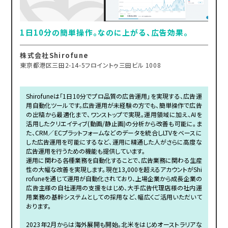
1日10分の簡単操作。なのに上がる、広告効果。
株式会社Shirofune
東京都港区三田2-14-5フロイントゥ三田ビル 1008
Shirofuneは「1日10分でプロ品質の広告運用」を実現する、広告運
用自動化ツールです。広告運用が未経験の方でも、簡単操作で広告
の出稿から最適化まで、ワンストップで実現。運用領域に加え、AIを
活用したクリエイティブ(動画/静止画)の分析から改善も可能に。ま
た、CRM／ECプラットフォームなどのデータを統合しLTVをベースに
した広告運用を可能にするなど、運用に精通した人がさらに高度な
広告運用を行うための機能も提供しています。
運用に関わる各種業務を自動化することで、広告業務に関わる生産
性の大幅な改善を実現します。現在13,000を超えるアカウントがShi
rofuneを通じて運用が自動化されており、上場企業から成長企業の
広告主様の自社運用の支援をはじめ、大手広告代理店様の社内運
用業務の基幹システムとしての採用など、幅広くご活用いただいて
おります。
2023年2月からは海外展開も開始。北米をはじめオーストラリアな