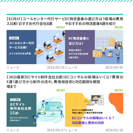
【EC向け】コールセンター代行サービ
EC物流倉庫の選び方は？相場の費用
ス比較！おすすめ代行会社8選
やおすすめの物流倉庫6選を紹介
NEW!
NEW!
ニュース
2023/05/25
ニュース
2023/05/25
【2023最新】ECサイト制作会社比較1
ECコンサルの相場はいくら？費用の
5選！選び方から制作の流れ、費用相
目安と対応範囲を解説
場まで
NEW!
NEW!
ニュース
2023/05/27
ニュース
2024/01/16