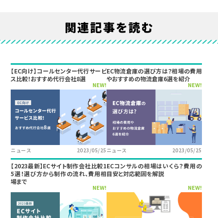
関連記事を読む
【EC向け】コールセンター代行サービ
EC物流倉庫の選び方は？相場の費用
ス比較！おすすめ代行会社8選
やおすすめの物流倉庫6選を紹介
NEW!
NEW!
ニュース
2023/05/25
ニュース
2023/05/25
【2023最新】ECサイト制作会社比較1
ECコンサルの相場はいくら？費用の
5選！選び方から制作の流れ、費用相
目安と対応範囲を解説
場まで
NEW!
NEW!