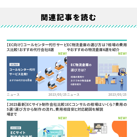
関連記事を読む
【EC向け】コールセンター代行サービ
EC物流倉庫の選び方は？相場の費用
ス比較！おすすめ代行会社8選
やおすすめの物流倉庫6選を紹介
NEW!
NEW!
ニュース
2023/05/25
ニュース
2023/05/25
【2023最新】ECサイト制作会社比較1
ECコンサルの相場はいくら？費用の
5選！選び方から制作の流れ、費用相
目安と対応範囲を解説
場まで
NEW!
NEW!