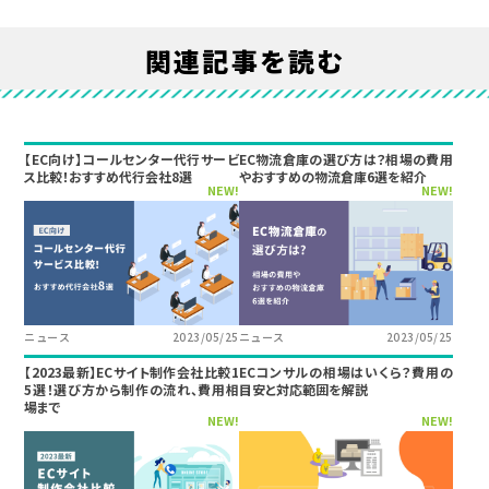
関連記事を読む
【EC向け】コールセンター代行サービ
EC物流倉庫の選び方は？相場の費用
ス比較！おすすめ代行会社8選
やおすすめの物流倉庫6選を紹介
NEW!
NEW!
ニュース
2023/05/25
ニュース
2023/05/25
【2023最新】ECサイト制作会社比較1
ECコンサルの相場はいくら？費用の
5選！選び方から制作の流れ、費用相
目安と対応範囲を解説
場まで
NEW!
NEW!