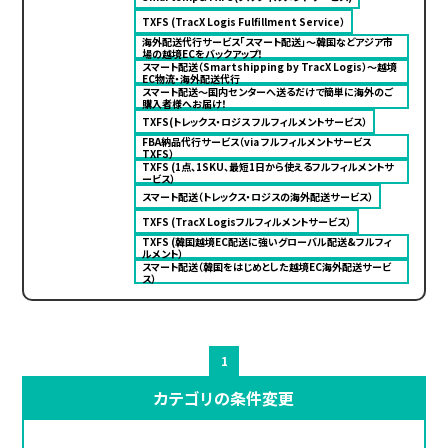
TXFS (TracX Logis Fulfillment Service）
海外配送代行サービス「スマート配送」〜韓国などアジア市
場の越境ECをバックアップ！
スマート配送（Smartshipping by TracX Logis）～越境
EC物流・海外配送代行
スマート配送～国内センターへ送るだけで簡単に海外のご
購入者様へお届け！
TXFS(トレックス・ロジス フルフィルメントサービス）
FBA納品代行サービス（via フルフィルメントサービス
TXFS）
TXFS (1点、1SKU、最短1日から使えるフルフィルメントサ
ービス）
スマート配送（トレックス・ロジスの海外配送サービス）
TXFS (TracX Logisフルフィルメントサービス）
TXFS (韓国越境EC配送に強いグローバル配送&フルフィ
ルメント）
スマート配送（韓国をはじめとした越境EC海外配送サービ
ス）
1
カテゴリの条件変更