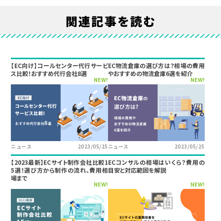
関連記事を読む
【EC向け】コールセンター代行サービ
EC物流倉庫の選び方は？相場の費用
ス比較！おすすめ代行会社8選
やおすすめの物流倉庫6選を紹介
NEW!
NEW!
ニュース
2023/05/25
ニュース
2023/05/25
【2023最新】ECサイト制作会社比較1
ECコンサルの相場はいくら？費用の
5選！選び方から制作の流れ、費用相
目安と対応範囲を解説
場まで
NEW!
NEW!