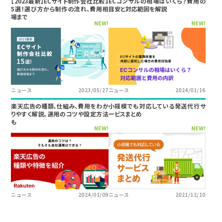
【2023最新】ECサイト制作会社比較1
ECコンサルの相場はいくら？費用の
5選！選び方から制作の流れ、費用相
目安と対応範囲を解説
場まで
NEW!
NEW!
ニュース
2023/05/27
ニュース
2024/01/16
楽天広告の種類、仕組み、費用をわか
小規模でも対応している発送代行サ
りやすく解説。運用のコツや設定方法
ービスまとめ
も
NEW!
NEW!
ニュース
2024/01/09
ニュース
2021/12/10