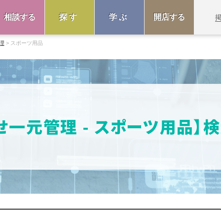
相談する
探す
学ぶ
開店する
理
スポーツ用品
せ一元管理 - スポーツ用品】