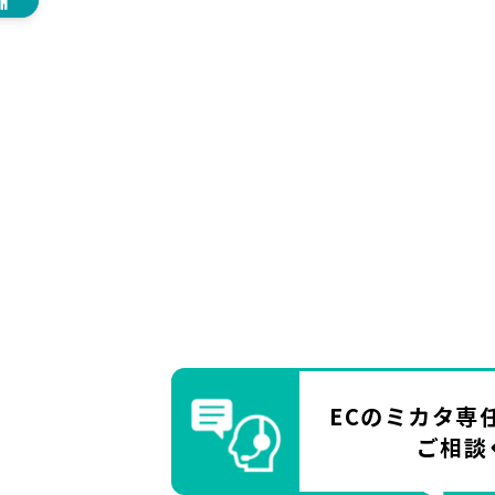
ECのミカタ
専
ご相談