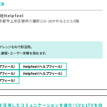
解決
Helpfeel
京都市上京区御所八幡町110-16かわもとビル5階
ナレッジをAIで即活用。
、顧客・ユーザー体験を高めます。
ルプフィール）
Helpfeel（ヘルプフィール）
ルプフィール）
Helpfeel（ヘルプフィール）
ルプフィール）
Eを活用したコミュニケーションを進化！CVとLTVを向