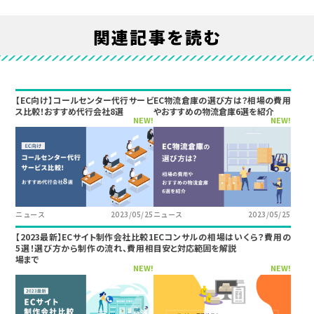
関連記事を読む
【EC向け】コールセンター代行サービ
EC物流倉庫の選び方は？相場の費用
ス比較！おすすめ代行会社8選
やおすすめの物流倉庫6選を紹介
NEW!
NEW!
ニュース
2023/05/25
ニュース
2023/05/25
【2023最新】ECサイト制作会社比較1
ECコンサルの相場はいくら？費用の
5選！選び方から制作の流れ、費用相
目安と対応範囲を解説
場まで
NEW!
NEW!