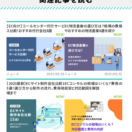
【EC向け】コールセンター代行サービ
EC物流倉庫の選び方は？相場の費用
ス比較！おすすめ代行会社8選
やおすすめの物流倉庫6選を紹介
NEW!
NEW!
ニュース
2023/05/25
ニュース
2023/05/25
【2023最新】ECサイト制作会社比較1
ECコンサルの相場はいくら？費用の
5選！選び方から制作の流れ、費用相
目安と対応範囲を解説
場まで
NEW!
NEW!