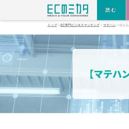
読む
トップ
EC専門ビジネスマッチング
マテハン
積み込
【マテハ