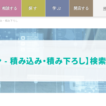
相談する
探す
学ぶ
開店する
み・積み下ろし
ン - 積み込み・積み下ろし】検