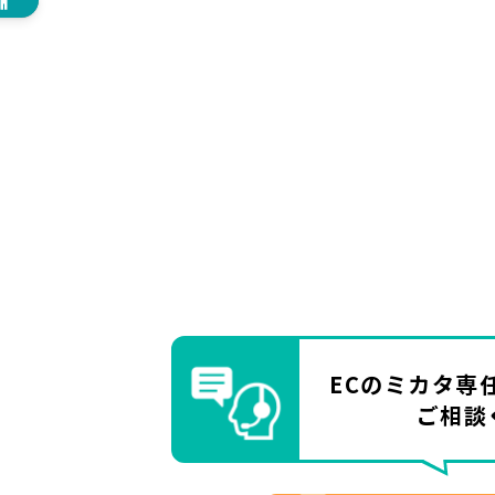
ECのミカタ
専
ご相談