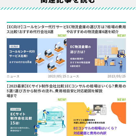
【EC向け】コールセンター代行サービ
EC物流倉庫の選び方は？相場の費用
ス比較！おすすめ代行会社8選
やおすすめの物流倉庫6選を紹介
NEW!
NEW!
ニュース
2023/05/25
ニュース
2023/05/25
【2023最新】ECサイト制作会社比較1
ECコンサルの相場はいくら？費用の
5選！選び方から制作の流れ、費用相
目安と対応範囲を解説
場まで
NEW!
NEW!