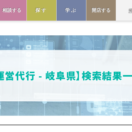
相談する
探す
学ぶ
開店する
運営代行 - 岐阜県】検索結果