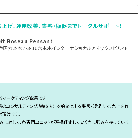
ち上げ、運用改善、集客・販促までトータルサポート！！
 Roseau Pensant
港区六本木7-3-16六本木インターナショナルアネックスビル4F
るマーケティング企業です。
善のコンサルティング、Web広告を始めとする集客・販促まで、売上を作
せ頂けます。
みに対して、各専門ユニットが連携伴走していく点に強みを持っていま