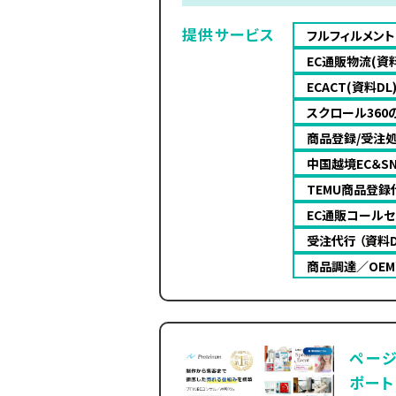
提供サービス
フルフィルメント
EC通販物流(資
ECACT(資料
スクロール360
商品登録/受注処
中国越境EC＆SN
TEMU商品登録
EC通販コールセ
受注代行 （資
商品調達／OE
ペー
ポート