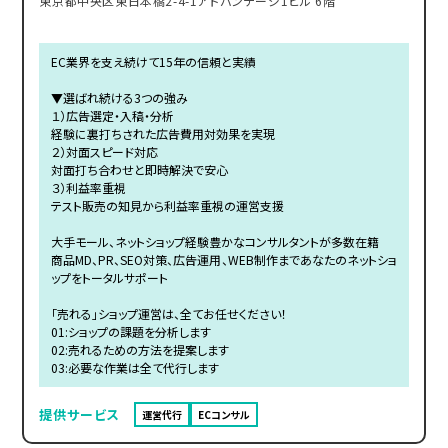
東京都中央区東日本橋2-4-1アドバンテージ1ビル 6階
EC業界を支え続けて15年の信頼と実績
▼選ばれ続ける3つの強み
１）広告選定・入稿・分析
経験に裏打ちされた広告費用対効果を実現
２）対面スピード対応
対面打ち合わせと即時解決で安心
３）利益率重視
テスト販売の知見から利益率重視の運営支援
大手モール、ネットショップ経験豊かなコンサルタントが多数在籍
商品MD、PR、SEO対策、広告運用、WEB制作まであなたのネットショ
ップをトータルサポート
「売れる」ショップ運営は、全てお任せください！
01:ショップの課題を分析します
02:売れるための方法を提案します
03:必要な作業は全て代行します
提供サービス
運営代行
ECコンサル