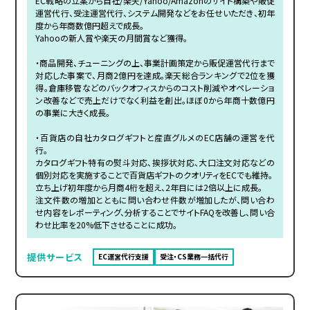
EC戦略の立案から自社/楽天/Yahoo/Amazonのサイト構築や販促
運営代行、受注運営代行、システム開発などをお任せいただき、初年
度から年商数億円超えで成長。
Yahooの新人賞や楽天の月間賞など獲得。
・商品開発、チューニングの上、事業計画策定から販促運営代行まで
対応した事案で、月商2億円を達成。楽天総合ランキングで2位を獲
得。倉庫移管などのバックオフィスからのコスト削減やオペレーショ
ン改善などで売上だけでなく利益を創出。ほぼ0から年商十数億円
の事業に大きく成長。
・百貨店の自社カタログギフトと産直グルメのEC店舗の運営を代
行。
カタログギフト特有の熨斗対応、挨拶状対応、大口注文対応などの
個別対応を実施することで百貨店ギフトのクオリティをECでも維持。
立ち上げ初年度から月商4桁を超え、2年目には2倍以上に成長。
注文件数の増加とともに問い合わせ件数が増加したが、問い合わ
せ内容をレポーティング、分析することでサイトFAQを改善し、問い合
わせ比率を20%低下させることに成功。
提供サービス
EC運営代行支援
受注・CS業務一括代行