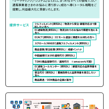
「マーケティング」「システム」などECにまつわるすべての領域で、EC・
通販事業者さまのお悩みに寄り添い、成功へ導くトータル戦略をご
提案し、利益最大化に貢献いたします。
フルフィルメント(資料DL)｜物流から受注・顧客対応まで委
提供サービス
託したい方へ
EC通販物流(資料DL)｜物流まわりのお悩みや課題を抱える
方へ
ECACT(資料DL)｜ECモール運営に課題をお持ちの方へ
スクロール360のEC通販フルフィルメント(資料DL)
商品登録/受注処理 (資料DL)｜成都インハナ
中国越境EC＆SNS運用代行 (資料DL)
TEMU商品登録代行／運用代行 ※amazonも可能！
EC通販コールセンター （資料DL）｜顧客対応の品質改善を
したい方へ
受注代行 （資料DL）｜業務効率化と品質改善を両立したい
方へ
商品調達／OEM商品の企画と製作