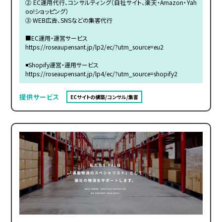
② EC運用代行、コンサルティング（自社サイト、楽天・Amazon・Yah
oo!ショッピング）
③ WEB広告、SNSなどの集客代行
■EC運用・運営サービス
https://roseaupensant.jp/lp2/ec/?utm_source=eu2
◾️Shopify運営・運用サービス
https://roseaupensant.jp/lp4/ec/?utm_source=shopify2
提供サービス
ECサイトの構築/コンサル/集客