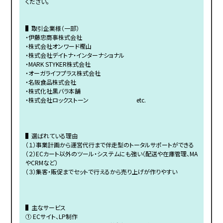
ください。
▌取引企業様（一部）
・伊藤忠商事株式会社
・株式会社オンワード樫山
・株式会社デイトナ・インターナショナル
・MARK STYKER株式会社
・オーガライフプラス株式会社
・名阪食品株式会社
・株式化社黒バラ本舗
・株式会社ロックストーン etc.
▌選ばれている理由
（１）事業計画から運営代行まで伴走型のトータルサポートができる
（２）ECカート以外のツール・システムにも強い（配送や在庫管理、MA
やCRMなど）
（３）集客・販促までセットで行えるから売り上げが作りやすい
▌主なサービス
① ECサイト、LP制作