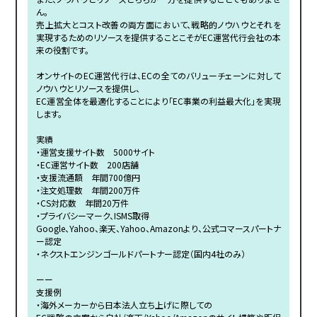
ん。
売上拡大とコスト改善の両方面において、戦略的ノウハウとそれを
実現するためのリソースを提供することこそがEC運営代行会社の本
来の役割です。
オンサイトのEC運営代行は、ECの全てのバリューチェーンに対して
ノウハウとリソースを提供し、
EC運営全体を最適化することにより「EC事業の利益最大化」を実現
します。
実績
・運営支援サイト数 5000サイト
・EC運営サイト数 200店舗
・支援流通額 年間700億円
・注文処理数 年間200万件
・CS対応数 年間20万件
・プライバシーマーク、ISMS取得
Google、Yahoo、楽天、Yahoo、Amazonより、公式コマースパートナ
ー認定
・ネクストエンジンゴールドパートナー認定（国内4社のみ）
ーー
支援例
・海外メーカーから日本法人立ち上げに際しての