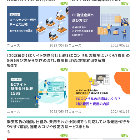
NEW!
NEW!
ニュース
2023/05/25
ニュース
2023/05/25
【2023最新】ECサイト制作会社比較1
ECコンサルの相場はいくら？費用の
5選！選び方から制作の流れ、費用相
目安と対応範囲を解説
場まで
NEW!
NEW!
ニュース
2023/05/27
ニュース
2024/01/16
楽天広告の種類、仕組み、費用をわか
小規模でも対応している発送代行サ
りやすく解説。運用のコツや設定方法
ービスまとめ
も
NEW!
NEW!