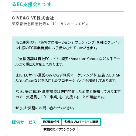
るEC支援会社です。
GIVE&GIVE株式会社
東京都渋谷区恵比寿4‐11‐9クオーレエビス
「EC運営代行」「集客プロモーション」「ブランデング」を軸にクライア
ント様のEC事業発展のお手伝いさせていただきます。
ご支援店舗は自社ECサイト、楽天・Amazon・Yahoo!など大手モー
ルまで幅広く対応しております。
また、ECサイト運営のみならず事業マーケティングや、広告、SEO、SN
S、YouTubeなどを活用したプロモーションにも精通しております。
なお、受注管理・倉庫物流は専門特化した企業と提携しております
ので一気通貫して「EC事業」をご支援することが可能です。
ぜひ、お気軽にお問い合わせください。
提供サービス
EC運営代行
多様なプロモーション戦略
事業開発／プランニング