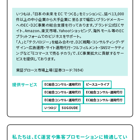
いつもは、「日本の未来を EC でつくる」をミッションに、延べ13,000
件以上の中小企業から大手企業に至るまで幅広いブランドメーカー
へのEC・D2C事業の総合支援を行っております。ブランド公式ECサ
イト、Amazon、楽天市場、Yahoo!ショッピング、海外モール等のEC
プラットフォームでのビジネスをサポート。
「人」と「テクノロジー」を組み合わせ、D2C戦略・コンサルティング・デ
ザイン・広告運用・サイト運用代行・フルフィルメント・SNSマーケティ
ングなど「Eコマースで売るチカラ」で、EC事業拡大に貢献するサー
ビスを提供しております。
東証グロース市場上場（証券コード:7694）
提供サービス
EC総合コンサル・運用代行
ピースユーライブ
EC総合コンサル・運用代行
EC総合コンサル・運用代行
EC総合コンサル・運用代行
EC総合コンサル・運用代行
いつロジ
SUGOUDE
私たちは、EC運営や集客プロモーションに精通してい