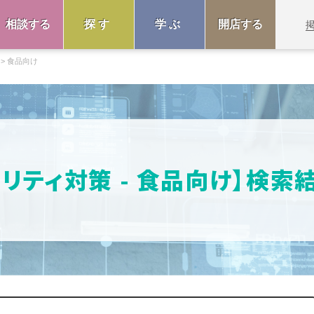
相談する
探す
学ぶ
開店する
食品向け
ュリティ対策 - 食品向け】検索