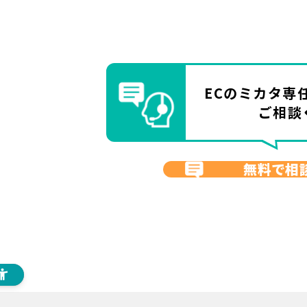
ECのミカタ
専
ご相談
無料で相