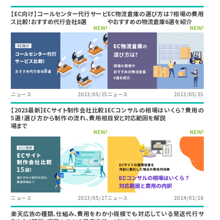
【EC向け】コールセンター代行サービ
EC物流倉庫の選び方は？相場の費用
ス比較！おすすめ代行会社8選
やおすすめの物流倉庫6選を紹介
NEW!
NEW!
ニュース
2023/05/25
ニュース
2023/05/25
【2023最新】ECサイト制作会社比較1
ECコンサルの相場はいくら？費用の
5選！選び方から制作の流れ、費用相
目安と対応範囲を解説
場まで
NEW!
NEW!
ニュース
2023/05/27
ニュース
2024/01/16
楽天広告の種類、仕組み、費用をわか
小規模でも対応している発送代行サ