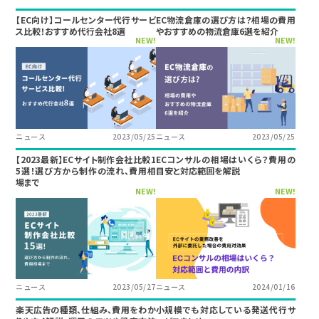
【EC向け】コールセンター代行サービ
EC物流倉庫の選び方は？相場の費用
ス比較！おすすめ代行会社8選
やおすすめの物流倉庫6選を紹介
NEW!
NEW!
ニュース
2023/05/25
ニュース
2023/05/25
【2023最新】ECサイト制作会社比較1
ECコンサルの相場はいくら？費用の
5選！選び方から制作の流れ、費用相
目安と対応範囲を解説
場まで
NEW!
NEW!
ニュース
2023/05/27
ニュース
2024/01/16
楽天広告の種類、仕組み、費用をわか
小規模でも対応している発送代行サ